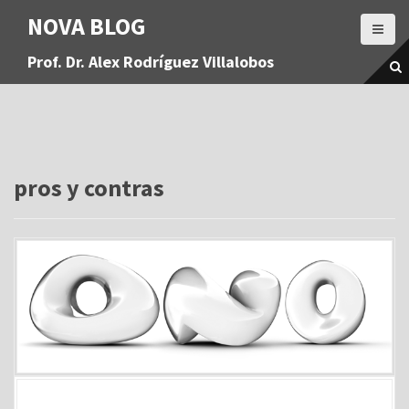
S
NOVA BLOG
a
l
Prof. Dr. Alex Rodríguez Villalobos
t
a
r
a
l
c
o
pros y contras
n
t
e
n
i
d
o