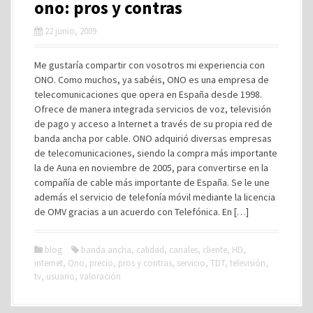
ono: pros y contras
22 junio, 2009
Me gustaría compartir con vosotros mi experiencia con
ONO. Como muchos, ya sabéis, ONO es una empresa de
telecomunicaciones que opera en España desde 1998.
Ofrece de manera integrada servicios de voz, televisión
de pago y acceso a Internet a través de su propia red de
banda ancha por cable. ONO adquirió diversas empresas
de telecomunicaciones, siendo la compra más importante
la de Auna en noviembre de 2005, para convertirse en la
compañía de cable más importante de España. Se le une
además el servicio de telefonía móvil mediante la licencia
de OMV gracias a un acuerdo con Telefónica. En […]
blog
banda ancha
,
calidad
,
canales
,
cliente
,
HD
,
internet
,
Ono
,
precio
,
pros y contras
,
servicio
,
TDT
,
televisión
,
tv
,
usuario
,
valoración