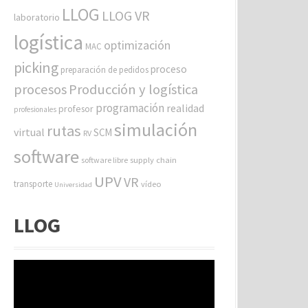
LLOG
LLOG VR
laboratorio
logística
optimización
MAC
picking
proceso
preparación de pedidos
procesos
Producción y logística
programación
realidad
profesor
profesionales
simulación
rutas
virtual
SCM
RV
software
software libre
supply chain
UPV
VR
transporte
vídeo
Universidad
LLOG