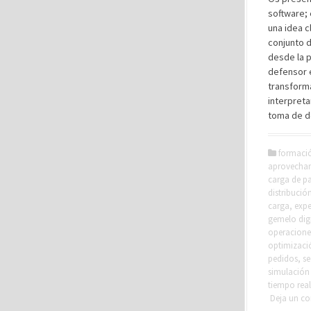
software; 
una idea c
conjunto 
desde la pl
defensor e
transforma
interpreta
toma de de
formaci
aprovecham
carga de pa
distribució
carga
,
expe
gemelo digi
operaciones
optimizaci
pedidos
,
se
simulación
tiempo real
Deja un c