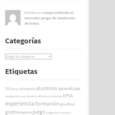
Emiliano en
comprendiendo el
mercado: juego de simulación
de bolsa
Categorías
C
a
t
Etiquetas
e
g
o
alumnos
aprendizaje
almacén
r
3D
Alcoy
í
EPSA
beergame
eficiencia
docencia
empresa
curso
a
experiencia
formación
gnu/linux
s
juego
grafos
implexa
juego de la cerveza