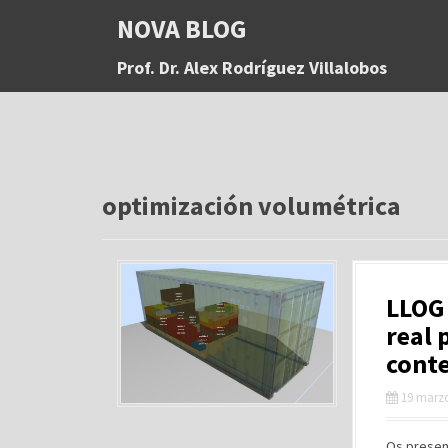
S
NOVA BLOG
a
l
Prof. Dr. Alex Rodríguez Villalobos
t
a
r
a
l
c
o
optimización volumétrica
n
t
e
n
LLOG 
i
d
real 
o
cont
19 marzo
Os presen