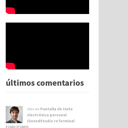
últimos comentarios
Alex
en
Pantalla de tinta
electrónica personal
(SeeedStudio reTerminal
E1001/E1002)