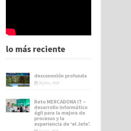
lo más reciente
desconexión profunda
28 julio, 2026
Reto MERCADONA IT –
desarrollo informático
ágil para la mejora de
procesos y la
experiencia de ‘el Jefe’.