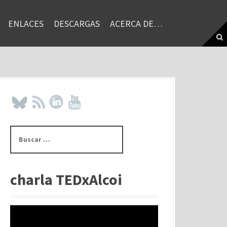
ENLACES
DESCARGAS
ACERCA DE…
B
u
s
c
a
charla TEDxAlcoi
r
: