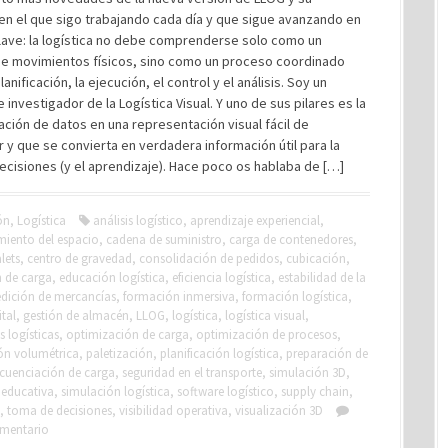
en el que sigo trabajando cada día y que sigue avanzando en
lave: la logística no debe comprenderse solo como un
de movimientos físicos, sino como un proceso coordinado
anificación, la ejecución, el control y el análisis. Soy un
 investigador de la Logística Visual. Y uno de sus pilares es la
ción de datos en una representación visual fácil de
r y que se convierta en verdadera información útil para la
cisiones (y el aprendizaje). Hace poco os hablaba de […]
ón
,
Logística
análisis logístico
,
aprendizaje experiencial
,
iento del espacio
,
cadena de suministro
,
carga de contenedores
,
lets
,
centro de gravedad
,
consolidación de pedidos
,
cubicación
,
n de carga
,
educación logística
,
eficiencia logística
,
estabilidad de la
dición de mercancías
,
formación inmersiva
,
formación logística
,
tal
,
gestión de almacén
,
LLOG
,
logística
,
logística visual
,
 logísticas
,
optimización de carga
,
optimización de procesos
,
ón volumétrica
,
paletización
,
planificación logística
,
preparación de
cuenciación de carga
,
seguridad en el transporte
,
simulación 3D
,
 educativa
,
simulación logística
,
software logístico
,
supply chain
,
,
toma de decisiones
,
visibilidad operativa
,
visualización 3D
omentario