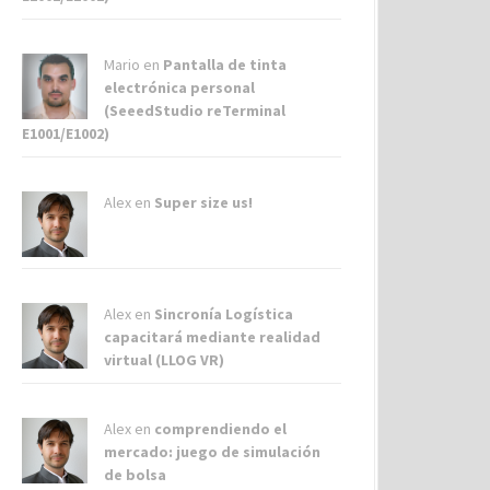
Mario en
Pantalla de tinta
electrónica personal
(SeeedStudio reTerminal
E1001/E1002)
Alex
en
Super size us!
Alex
en
Sincronía Logística
capacitará mediante realidad
virtual (LLOG VR)
Alex
en
comprendiendo el
mercado: juego de simulación
de bolsa