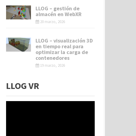
LLOG – gestión de
almacén en WebXR
20 marzo, 2026
LLOG – visualización 3D
en tiempo real para
optimizar la carga de
contenedores
19 marzo, 2026
LLOG VR