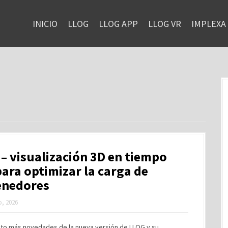
INICIO
LLOG
LLOG APP
LLOG VR
IMPLEXA
– visualización 3D en tiempo
para optimizar la carga de
enedores
, 2026
to más novedades de la nueva versión de LLOG y su