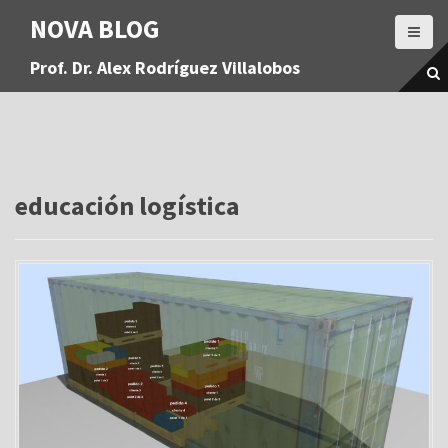
S
NOVA BLOG
a
l
Prof. Dr. Alex Rodríguez Villalobos
t
a
r
a
l
c
o
educación logística
n
t
e
n
i
d
o