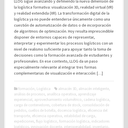
LLOG sigue avanzando y definiendo la nueva dimensión de
la logística formativa: visualización 3D, realidad virtual (VR)
y realidad extendida (XR). La transformación digital de la
logística ya no puede entenderse únicamente como una
cuestión de automatización de datos o de incorporación
de algoritmos de optimización. Hoy resulta imprescindible
disponer de entornos capaces de representar,
interpretar y experimentar los procesos logísticos con un
nivel de realismo suficiente para apoyar tanto la toma de
decisiones como la formación avanzada de estudiantes y
profesionales. En ese contexto, LLOG da un paso
especialmente relevante al integrar tres formas
complementarias de visualización e interacción: […]
formación
,
Logística
almacén 3D
,
almacén inteligente
,
análisis de procesos
,
analítica operativa
,
aprendizaje
experiencial
,
aprovechamiento volumétrico
,
cadena logística
,
carga de contenedores
,
cobertura de stock
,
consolidación de
pedidos
,
cuellos de botella
,
docencia logística
,
eficiencia del
transporte
,
eficiencia operativa
,
estabilidad de carga
,
expediciones
,
flujo logístico
,
formación logística
,
indicadores
logísticos
,
innovación docente
,
interoperabilidad
,
inventario
,