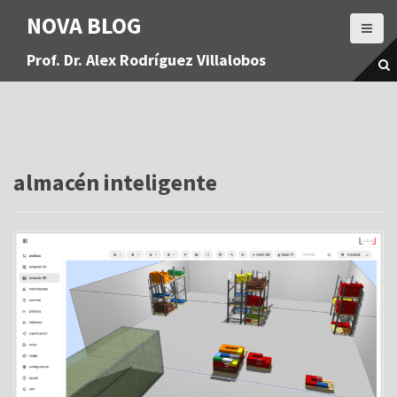
S
NOVA BLOG
a
l
Prof. Dr. Alex Rodríguez Villalobos
t
a
r
a
l
c
o
almacén inteligente
n
t
e
n
i
d
o