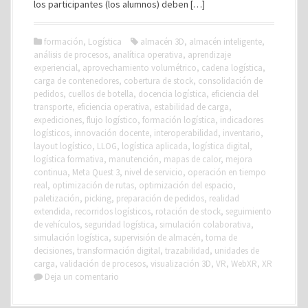
los participantes (los alumnos) deben […]
formación
,
Logística
almacén 3D
,
almacén inteligente
,
análisis de procesos
,
analítica operativa
,
aprendizaje
experiencial
,
aprovechamiento volumétrico
,
cadena logística
,
carga de contenedores
,
cobertura de stock
,
consolidación de
pedidos
,
cuellos de botella
,
docencia logística
,
eficiencia del
transporte
,
eficiencia operativa
,
estabilidad de carga
,
expediciones
,
flujo logístico
,
formación logística
,
indicadores
logísticos
,
innovación docente
,
interoperabilidad
,
inventario
,
layout logístico
,
LLOG
,
logística aplicada
,
logística digital
,
logística formativa
,
manutención
,
mapas de calor
,
mejora
continua
,
Meta Quest 3
,
nivel de servicio
,
operación en tiempo
real
,
optimización de rutas
,
optimización del espacio
,
paletización
,
picking
,
preparación de pedidos
,
realidad
extendida
,
recorridos logísticos
,
rotación de stock
,
seguimiento
de vehículos
,
seguridad logística
,
simulación colaborativa
,
simulación logística
,
supervisión de almacén
,
toma de
decisiones
,
transformación digital
,
trazabilidad
,
unidades de
carga
,
validación de procesos
,
visualización 3D
,
VR
,
WebXR
,
XR
Deja un comentario