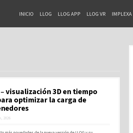
INICIO
LLOG
LLOG APP
LLOG VR
IMPLEXA
– visualización 3D en tiempo
para optimizar la carga de
enedores
, 2026
to más novedades de la nueva versión de LLOG y su