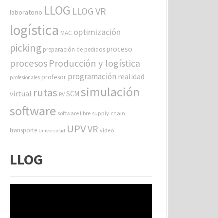
LLOG
LLOG VR
laboratorio
logística
optimización
MAC
picking
proceso
preparación de pedidos
procesos
Producción y logística
programación
realidad
profesor
profesionales
simulación
rutas
virtual
SCM
RV
software
software libre
supply chain
UPV
VR
transporte
vídeo
Universidad
LLOG