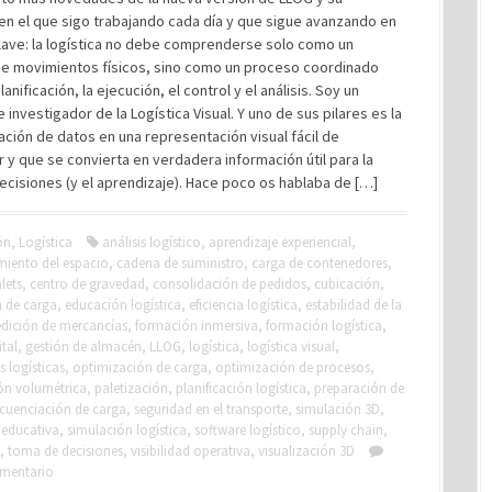
en el que sigo trabajando cada día y que sigue avanzando en
lave: la logística no debe comprenderse solo como un
de movimientos físicos, sino como un proceso coordinado
anificación, la ejecución, el control y el análisis. Soy un
 investigador de la Logística Visual. Y uno de sus pilares es la
ción de datos en una representación visual fácil de
r y que se convierta en verdadera información útil para la
cisiones (y el aprendizaje). Hace poco os hablaba de […]
ón
,
Logística
análisis logístico
,
aprendizaje experiencial
,
iento del espacio
,
cadena de suministro
,
carga de contenedores
,
lets
,
centro de gravedad
,
consolidación de pedidos
,
cubicación
,
n de carga
,
educación logística
,
eficiencia logística
,
estabilidad de la
dición de mercancías
,
formación inmersiva
,
formación logística
,
tal
,
gestión de almacén
,
LLOG
,
logística
,
logística visual
,
 logísticas
,
optimización de carga
,
optimización de procesos
,
ón volumétrica
,
paletización
,
planificación logística
,
preparación de
cuenciación de carga
,
seguridad en el transporte
,
simulación 3D
,
 educativa
,
simulación logística
,
software logístico
,
supply chain
,
,
toma de decisiones
,
visibilidad operativa
,
visualización 3D
omentario