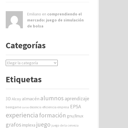
Emiliano en
comprendiendo el
mercado: juego de simulación
de bolsa
Categorías
C
a
t
Etiquetas
e
g
o
alumnos
aprendizaje
almacén
r
3D
Alcoy
í
EPSA
beergame
eficiencia
docencia
empresa
curso
a
experiencia
formación
gnu/linux
s
juego
grafos
implexa
juego de la cerveza