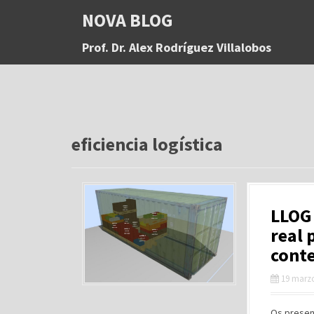
S
NOVA BLOG
a
l
Prof. Dr. Alex Rodríguez Villalobos
t
a
r
a
l
c
o
eficiencia logística
n
t
e
n
LLOG 
i
d
real 
o
cont
19 marzo
Os presen