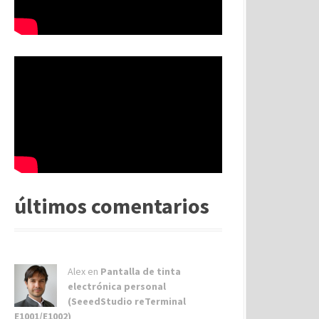
últimos comentarios
Alex
en
Pantalla de tinta
electrónica personal
(SeeedStudio reTerminal
E1001/E1002)