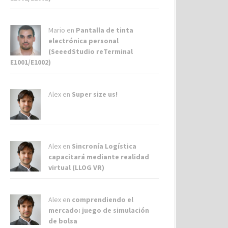
Mario en
Pantalla de tinta
electrónica personal
(SeeedStudio reTerminal
E1001/E1002)
Alex
en
Super size us!
Alex
en
Sincronía Logística
capacitará mediante realidad
virtual (LLOG VR)
Alex
en
comprendiendo el
mercado: juego de simulación
de bolsa