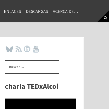
ENLACES
DESCARGAS
ACERCA DE…
B
u
s
c
a
charla TEDxAlcoi
r
: