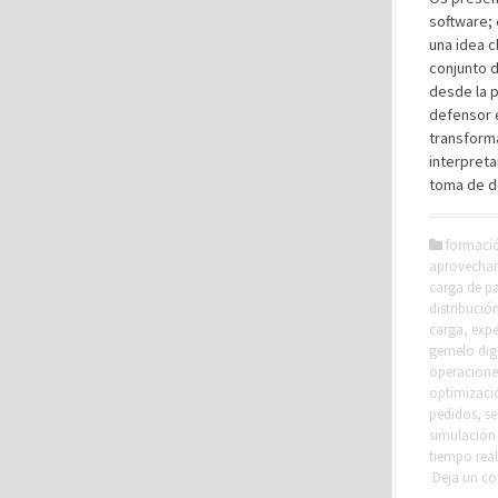
software; 
una idea c
conjunto 
desde la pl
defensor e
transforma
interpreta
toma de de
formaci
aprovecham
carga de pa
distribució
carga
,
expe
gemelo digi
operaciones
optimizaci
pedidos
,
se
simulación
tiempo real
Deja un c