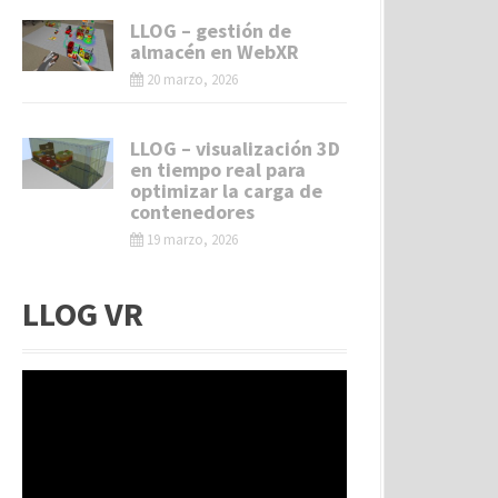
LLOG – gestión de
almacén en WebXR
20 marzo, 2026
LLOG – visualización 3D
en tiempo real para
optimizar la carga de
contenedores
19 marzo, 2026
LLOG VR