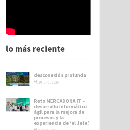
lo más reciente
desconexión profunda
28 julio, 2026
Reto MERCADONA IT –
desarrollo informático
ágil para la mejora de
procesos y la
experiencia de ‘el Jefe’.