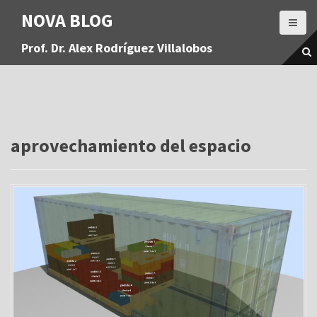
S
NOVA BLOG
a
l
Prof. Dr. Alex Rodríguez Villalobos
t
a
r
a
l
c
o
aprovechamiento del espacio
n
t
e
n
i
d
o