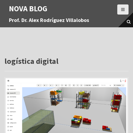
S
NOVA BLOG
a
l
Prof. Dr. Alex Rodríguez Villalobos
t
a
r
a
l
c
o
logística digital
n
t
e
n
i
d
o