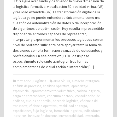
LLOG sigue avanzando y definiendo la nueva dimensión de
la logística formativa: visualización 3D, realidad virtual (VR)
y realidad extendida (XR). La transformación digital de la
logística ya no puede entenderse únicamente como una
cuestión de automatización de datos o de incorporación
de algoritmos de optimización. Hoy resulta imprescindible
disponer de entornos capaces de representar,
interpretar y experimentar los procesos logísticos con un
nivel de realismo suficiente para apoyar tanto la toma de
decisiones como la formación avanzada de estudiantes y
profesionales. En ese contexto, LLOG da un paso
especialmente relevante al integrar tres formas
complementarias de visualización e interacción: […]
formación
,
Logística
almacén 3D
,
almacén inteligente
,
análisis de procesos
,
analítica operativa
,
aprendizaje
experiencial
,
aprovechamiento volumétrico
,
cadena logística
,
carga de contenedores
,
cobertura de stock
,
consolidación de
pedidos
,
cuellos de botella
,
docencia logística
,
eficiencia del
transporte
,
eficiencia operativa
,
estabilidad de carga
,
expediciones
,
flujo logístico
,
formación logística
,
indicadores
logísticos
,
innovación docente
,
interoperabilidad
,
inventario
,