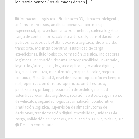
los participantes (los alumnos) deben […]
formación
,
Logística
almacén 3D
,
almacén inteligente
,
análisis de procesos
,
analítica operativa
,
aprendizaje
experiencial
,
aprovechamiento volumétrico
,
cadena logística
,
carga de contenedores
,
cobertura de stock
,
consolidación de
pedidos
,
cuellos de botella
,
docencia logística
,
eficiencia del
transporte
,
eficiencia operativa
,
estabilidad de carga
,
expediciones
,
flujo logístico
,
formación logística
,
indicadores
logísticos
,
innovación docente
,
interoperabilidad
,
inventario
,
layout logístico
,
LLOG
,
logística aplicada
,
logística digital
,
logística formativa
,
manutención
,
mapas de calor
,
mejora
continua
,
Meta Quest 3
,
nivel de servicio
,
operación en tiempo
real
,
optimización de rutas
,
optimización del espacio
,
paletización
,
picking
,
preparación de pedidos
,
realidad
extendida
,
recorridos logísticos
,
rotación de stock
,
seguimiento
de vehículos
,
seguridad logística
,
simulación colaborativa
,
simulación logística
,
supervisión de almacén
,
toma de
decisiones
,
transformación digital
,
trazabilidad
,
unidades de
carga
,
validación de procesos
,
visualización 3D
,
VR
,
WebXR
,
XR
Deja un comentario