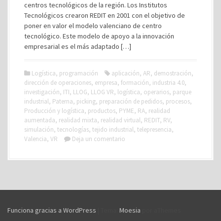
centros tecnológicos de la región. Los Institutos
Tecnológicos crearon REDIT en 2001 con el objetivo de
poner en valor el modelo valenciano de centro
tecnológico. Este modelo de apoyo a la innovación
empresarial es el más adaptado […]
Logística
,
programación
aplicación
,
AR
,
demostración
,
dirección de operaciones
,
empresa
,
formación
,
industria 4.0
,
investigación
,
ITI
,
LLOG
,
LLOG VR
,
logística
,
operarios
,
parque
industrial
,
Paterna
,
picking
,
preparación de pedidos
,
procesos
,
Producción y logística
,
productos
,
PYME
,
RA
,
realidad
aumentada
,
realidad mixta
,
realidad virtual
,
REDIT
,
RV
,
simulación
,
tecnologías
,
tejido industrial
,
telepresencia
,
Valencia
,
VR
Deja un comentario
Funciona gracias a WordPress
|
Tema:
Moesia
por aThemes