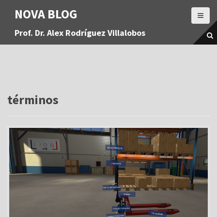
S
NOVA BLOG
a
l
Prof. Dr. Alex Rodríguez Villalobos
t
a
r
a
l
c
o
términos
n
t
e
n
i
d
o