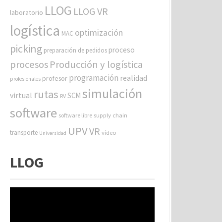
LLOG
LLOG VR
laboratorio
logística
optimización
MAC
picking
proceso
preparación de pedidos
procesos
Producción y logística
programación
realidad
profesor
profesionales
simulación
rutas
virtual
SCM
RV
software
software libre
supply chain
UPV
VR
transporte
vídeo
Universidad
LLOG