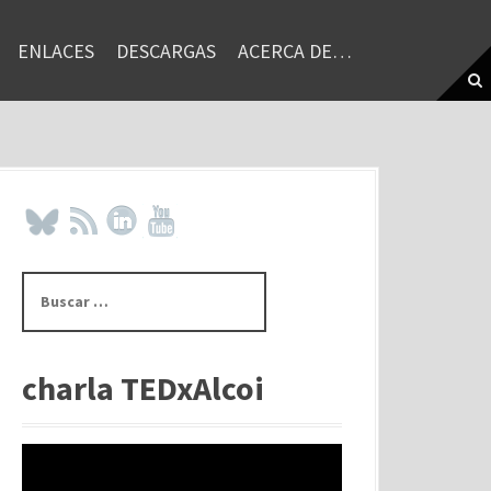
ENLACES
DESCARGAS
ACERCA DE…
B
u
s
c
a
charla TEDxAlcoi
r
: