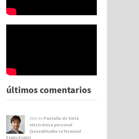
últimos comentarios
Alex
en
Pantalla de tinta
electrónica personal
(SeeedStudio reTerminal
E1001/E1002)