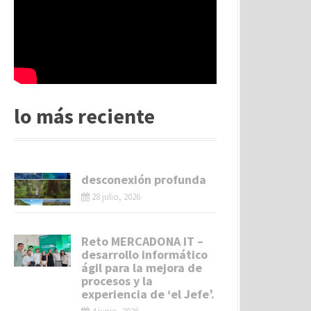
lo más reciente
desconexión profunda
28 julio, 2026
Reto MERCADONA IT –
desarrollo informático
ágil para la mejora de
procesos y la
experiencia de ‘el Jefe’.