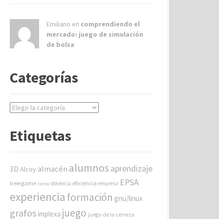
Emiliano en
comprendiendo el
mercado: juego de simulación
de bolsa
Categorías
C
a
t
Etiquetas
e
g
o
alumnos
aprendizaje
almacén
r
3D
Alcoy
í
EPSA
beergame
eficiencia
docencia
empresa
curso
a
experiencia
formación
gnu/linux
s
juego
grafos
implexa
juego de la cerveza