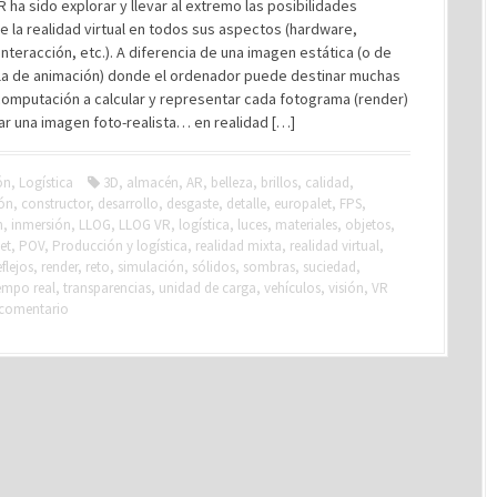
 ha sido explorar y llevar al extremo las posibilidades
e la realidad virtual en todos sus aspectos (hardware,
interacción, etc.). A diferencia de una imagen estática (o de
ula de animación) donde el ordenador puede destinar muchas
computación a calcular y representar cada fotograma (render)
ar una imagen foto-realista… en realidad […]
ón
,
Logística
3D
,
almacén
,
AR
,
belleza
,
brillos
,
calidad
,
ón
,
constructor
,
desarrollo
,
desgaste
,
detalle
,
europalet
,
FPS
,
n
,
inmersión
,
LLOG
,
LLOG VR
,
logística
,
luces
,
materiales
,
objetos
,
et
,
POV
,
Producción y logística
,
realidad mixta
,
realidad virtual
,
eflejos
,
render
,
reto
,
simulación
,
sólidos
,
sombras
,
suciedad
,
empo real
,
transparencias
,
unidad de carga
,
vehículos
,
visión
,
VR
 comentario