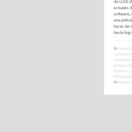
de LLOG VR
actuales d
software, 
una pelíc
horas de 
hasta logr
formaci
computaci
iluminació
paisaje
,
pal
realismo
,
r
texturas
,
ti
Deja un