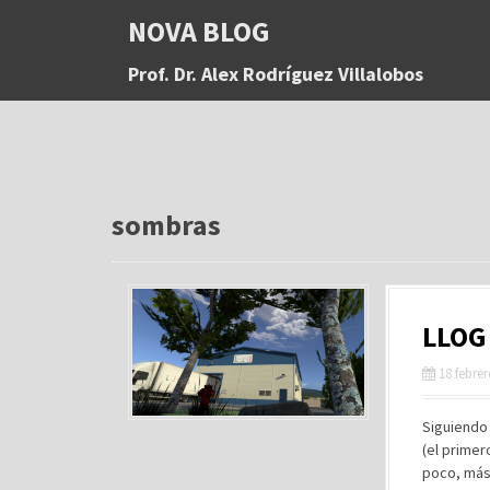
S
NOVA BLOG
a
l
Prof. Dr. Alex Rodríguez Villalobos
t
a
r
a
l
c
o
sombras
n
t
e
n
LLOG 
i
d
18 febre
o
Siguiendo 
(el primer
poco, más 