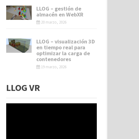
LLOG – gestión de
almacén en WebXR
20 marzo, 2026
LLOG – visualización 3D
en tiempo real para
optimizar la carga de
contenedores
19 marzo, 2026
LLOG VR