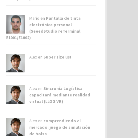
Mario en
Pantalla de tinta
electrónica personal
(SeeedStudio reTerminal
E1001/E1002)
Alex
en
Super size us!
Alex
en
Sincronía Logística
capacitará mediante realidad
virtual (LLOG VR)
Alex
en
comprendiendo el
mercado: juego de simulación
de bolsa