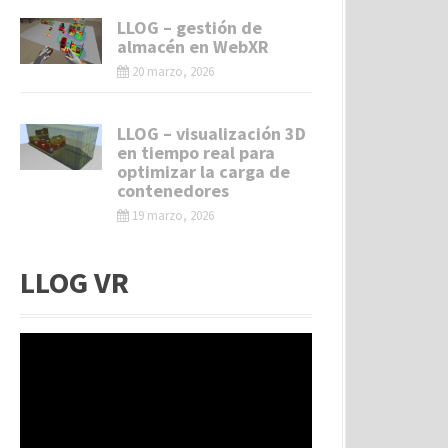
LLOG – gestión de
almacén en WebXR
20 marzo, 2026
LLOG – visualización 3D
en tiempo real para
optimizar la carga de
contenedores
19 marzo, 2026
LLOG VR