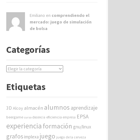
Emiliano en
comprendiendo el
mercado: juego de simulación
de bolsa
Categorías
C
a
t
Etiquetas
e
g
o
alumnos
aprendizaje
almacén
r
3D
Alcoy
í
EPSA
beergame
eficiencia
docencia
empresa
curso
a
experiencia
formación
gnu/linux
s
juego
grafos
implexa
juego de la cerveza