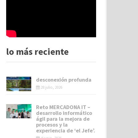
lo más reciente
desconexión profunda
28 julio, 2026
Reto MERCADONA IT –
desarrollo informático
ágil para la mejora de
procesos y la
experiencia de ‘el Jefe’.