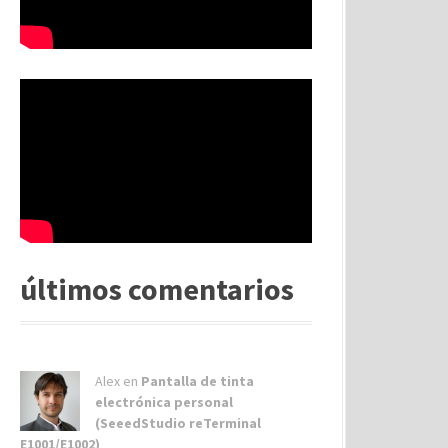
últimos comentarios
Alex
en
Pantalla de tinta
electrónica personal
(SeeedStudio reTerminal
E1001/E1002)