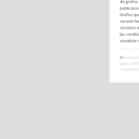
de grafos 
publicacio
Grafos que
versión he
circuitos 
las condic
visualizar
formaci
gratis
,
Hier
comentari