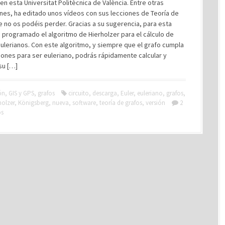
en esta Universitat Politècnica de València. Entre otras
nes, ha editado unos vídeos con sus lecciones de Teoría de
 no os podéis perder. Gracias a su sugerencia, para esta
 programado el algoritmo de Hierholzer para el cálculo de
eulerianos. Con este algoritmo, y siempre que el grafo cumpla
iones para ser euleriano, podrás rápidamente calcular y
 su […]
ón
,
GIS y GPS
,
grafos
circuito
,
descarga
,
Euler
,
euleriano
,
grafos
,
holzer
,
Königsberg
,
nueva
,
software
,
teoría de grafos
,
versión
2
os