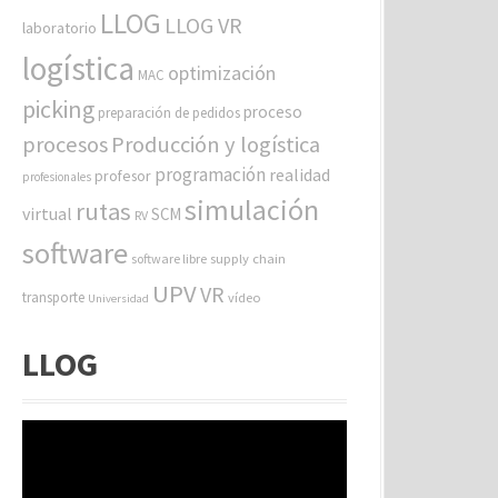
LLOG
LLOG VR
laboratorio
logística
optimización
MAC
picking
proceso
preparación de pedidos
procesos
Producción y logística
programación
realidad
profesor
profesionales
simulación
rutas
virtual
SCM
RV
software
software libre
supply chain
UPV
VR
transporte
vídeo
Universidad
LLOG