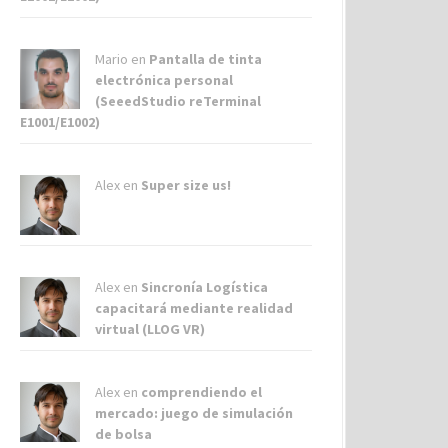
Mario en
Pantalla de tinta
electrónica personal
(SeeedStudio reTerminal
E1001/E1002)
Alex
en
Super size us!
Alex
en
Sincronía Logística
capacitará mediante realidad
virtual (LLOG VR)
Alex
en
comprendiendo el
mercado: juego de simulación
de bolsa