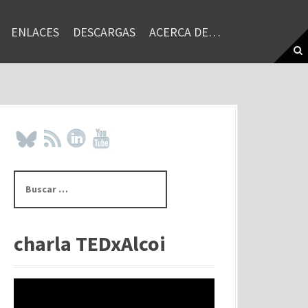
ENLACES
DESCARGAS
ACERCA DE…
B
u
s
c
a
charla TEDxAlcoi
r
: