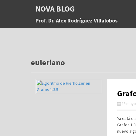
S
NOVA BLOG
a
l
Prof. Dr. Alex Rodríguez Villalobos
t
a
r
a
l
c
o
euleriano
n
t
e
n
Grafo
i
d
19 mayo
o
Ya está di
Grafos 1.3
nuevo algo