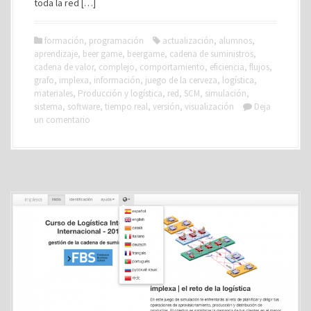
toda la red […]
formación
,
programación
actualización
,
alumnos
,
aprendizaje
,
beer game
,
beergame
,
cadena de suministros
,
cadena de valor
,
complejo
,
comportamiento
,
eficiencia
,
flujos
,
grafo
,
implexa
,
información
,
juego de la cerveza
,
logística
,
materiales
,
Producción y logística
,
red
,
SCM
,
simulación
,
sistema
,
software
,
tiempo real
,
versión
,
visualización
Deja
un comentario