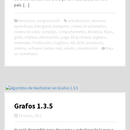
país. […]
formación
,
programación
actualización
,
alumnos
,
aprendizaje
,
beer game
,
beergame
,
cadena de suministros
,
cadena de valor
,
complejo
,
comportamiento
,
eficiencia
,
flujos
,
grafo
,
implexa
,
información
,
juego de la cerveza
,
logística
,
materiales
,
Producción y logística
,
red
,
SCM
,
simulación
,
sistema
,
software
,
tiempo real
,
versión
,
visualización
Deja
un comentario
Grafos 1.3.5
19 mayo, 2012
Ya está disponible para descarga y actualización la nueva