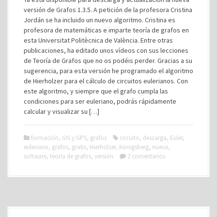
versión de Grafos 1.3.5. A petición de la profesora Cristina
Jordán se ha incluido un nuevo algoritmo. Cristina es
profesora de matemáticas e imparte teoría de grafos en
esta Universitat Politècnica de València. Entre otras
publicaciones, ha editado unos vídeos con sus lecciones
de Teoría de Grafos que no os podéis perder. Gracias a su
sugerencia, para esta versión he programado el algoritmo
de Hierholzer para el cálculo de circuitos eulerianos. Con
este algoritmo, y siempre que el grafo cumpla las
condiciones para ser euleriano, podrás rápidamente
calcular y visualizar su […]
formación
,
GIS y GPS
,
grafos
circuito
,
descarga
,
Euler
,
euleriano
,
grafos
,
gratis
,
Hierholzer
,
Königsberg
,
nueva
,
software
,
teoría de grafos
,
versión
2 comentarios