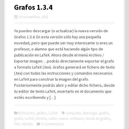
Grafos 1.3.4
16 noviembre, 2011
Ya puedes descargar (o actualizar) la nueva versión de
Grafos 1.3.4. En esta versión sólo hay una pequeña
novedad, pero que puede ser muy interesante si eres un
profesor, o alumno que está haciendo algún tipo de
publicación en LaTeX. Ahora desde el menú Archivo /
Exportar imagen… podrás directamente exportar el grafo
a formato LaTeX (.tex). Grafos generará un fichero de texto
(.tex) con todas las instrucciones y comandos necesarios
en LaTeX para construir la imagen del grafo.
Posteriormente podrás abrir y editar dicho fichero, desde
tu editor de texto LaTeX, insertarlo en el documento que
estés escribiendo y […]
formación
,
grafos
,
LaTeX
compartir
,
descarga
,
grafos
,
gratis
,
LaTeX
,
librería
,
nube
,
nueva
,
software
,
teoría de grafos
,
TeX
,
versión
5 comentarios