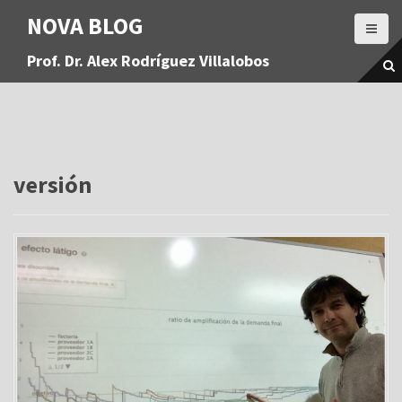
S
NOVA BLOG
a
l
Prof. Dr. Alex Rodríguez Villalobos
t
a
r
a
l
c
o
versión
n
t
e
n
i
d
o