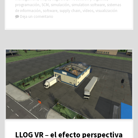
programación
,
SCM
,
simulación
,
simulation software
,
sistemas
de información
,
software
,
supply chain
,
vídeos
,
visualización
Deja un comentario
LLOG VR – el efecto perspectiva