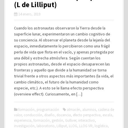
(L de Lilliput)
14 enero, 2019
Cuando los astronautas observaron la Tierra desde la
superficie lunar, experimentaron un cambio cognitivo de
su conciencia. Al observar el planeta desde la lejanía del
espacio, inmediatamente lo percibieron como una frágil
perla de vida que flota en el vacío, y apenas protegida por
una débil y estrecha atmósfera. Según cuentan los
propios astronautas, desde el espacio desaparecen las
fronteras y aquello que divide a la humanidad se torna
trivial frente a otros aspectos más importantes (la vida, el
cambio climático, el futuro de la humanidad como
especie, etc.). A esto se le llama efecto perspectiva
(overview effect). Curiosamente, en […]
formación
,
programación
almacén
,
alumnos
,
cadena de
valor
,
conducción
,
diseño
,
docencia
,
efecto perspectiva
,
escala
,
experiencia
,
formación
,
gestión
,
Gulliver
,
interactivo
,
investigación
,
laboratorio
,
Lilliput
,
LLOG
,
LLOG VR
,
logística
,