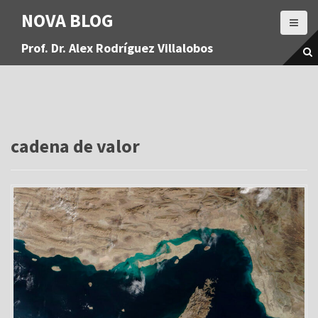
S
NOVA BLOG
a
l
Prof. Dr. Alex Rodríguez Villalobos
t
a
r
a
l
c
o
cadena de valor
n
t
e
n
i
d
o