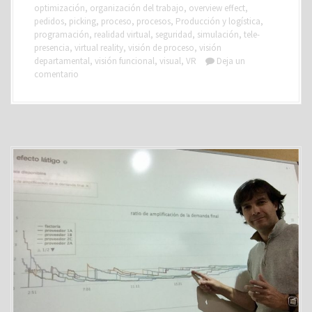
optimización
,
organización del trabajo
,
overview effect
,
pedidos
,
picking
,
proceso
,
procesos
,
Producción y logística
,
programación
,
realidad virtual
,
seguridad
,
simulación
,
tele-
presencia
,
virtual reality
,
visión de proceso
,
visión
departamental
,
visión funcional
,
visual
,
VR
Deja un
comentario