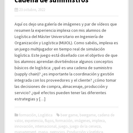
23 octubre, 2022
Aquí os dejo una galería de imágenes y par de vídeos que
resumen la experiencia implexa con mis alumnos de
Logística del Máster Universitario en Ingeniería de
Organización y Logística (MUIOL). Como sabéis, implexa es
un juego multijugador en tiempo real de simulación
logística. Este juego está diseñado con el objetivo de que
los alumnos aprendan divirtiéndose algunos conceptos
básicos de logística: ¿qué es una cadena de suministro
(supply chain)? ¿es importante la coordinación y gestión
integrada con los proveedores y el cliente? ¿cómo tomar
las decisiones de compra, almacenaje, producción y
servicio? ¿qué efectos pueden tener las diferentes
estrategias y […]
formación
,
Logística
beer game
,
beergame
,
cadena de
valor
,
experiencia
,
flujos
,
formación
,
imágenes
,
implexa
,
innovación
,
internacional
,
juego
,
juego de la cerveza
,
management
,
mapa
,
negocios
,
Producción y logística
,