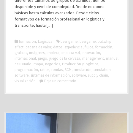
diferentes tamaños de grupos de alumnos, tiempo
disponible y nivel de complejidad. Desde nociones
básicas hasta cálculos avanzados. Desde ciclos
formativos de formación profesional en logística y
transporte, hasta […]
formación
,
Logística
beer game
,
beergame
,
bullwhip
effect
,
cadena de valor
,
datos
,
experiencia
,
flujos
,
formación
,
gráficas
,
imágenes
,
implexa
,
implexa v.4
,
innovación
,
internacional
,
juego
,
juego de la cerveza
,
management
,
manual
de usuario
,
mapa
,
negocios
,
Producción y logística
,
programación
,
ratios
,
rondas
,
SCM
,
simulación
,
simulation
software
,
sistemas de información
,
software
,
supply chain
,
visualización
Deja un comentario