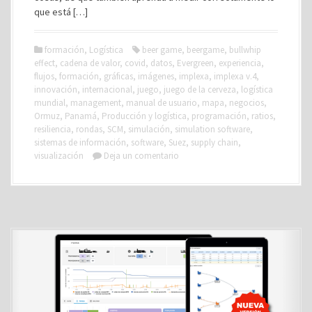
que está […]
formación
,
Logística
beer game
,
beergame
,
bullwhip
effect
,
cadena de valor
,
covid
,
datos
,
Evergreen
,
experiencia
,
flujos
,
formación
,
gráficas
,
imágenes
,
implexa
,
implexa v.4
,
innovación
,
internacional
,
juego
,
juego de la cerveza
,
logística
mundial
,
management
,
manual de usuario
,
mapa
,
negocios
,
Ormuz
,
Panamá
,
Producción y logística
,
programación
,
ratios
,
resiliencia
,
rondas
,
SCM
,
simulación
,
simulation software
,
sistemas de información
,
software
,
Suez
,
supply chain
,
visualización
Deja un comentario