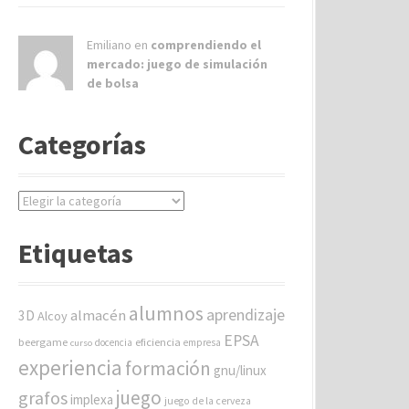
Emiliano en
comprendiendo el
mercado: juego de simulación
de bolsa
Categorías
C
a
t
Etiquetas
e
g
o
alumnos
aprendizaje
almacén
r
3D
Alcoy
í
EPSA
beergame
eficiencia
docencia
empresa
curso
a
experiencia
formación
gnu/linux
s
juego
grafos
implexa
juego de la cerveza