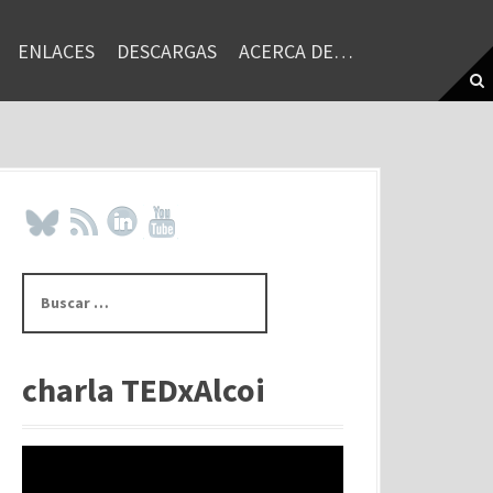
ENLACES
DESCARGAS
ACERCA DE…
B
u
s
c
a
charla TEDxAlcoi
r
: