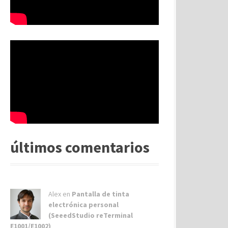
últimos comentarios
Alex
en
Pantalla de tinta
electrónica personal
(SeeedStudio reTerminal
E1001/E1002)