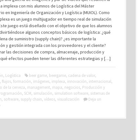
a implexa con mis alumnos de Logística del Máster
rio en Ingeniería de Organización y Logística (MUIOL). Como
plexa es un juego multijugador en tiempo real de simulación
 Este juego está diseñado con el objetivo de que los alumnos
divirtiéndose algunos conceptos básicos de logística: ¿qué
ena de suministro (supply chain)? ¿es importante la
ón y gestión integrada con los proveedores y el cliente?
ar las decisiones de compra, almacenaje, producción y
¿qué efectos pueden tener las diferentes estrategias y […]
ón
,
Logística
beer game
,
beergame
,
cadena de valor
,
,
flujos
,
formación
,
imágenes
,
implexa
,
innovación
,
internacional
,
o de la cerveza
,
management
,
mapa
,
negocios
,
Producción y
rogramación
,
SCM
,
simulación
,
simulation software
,
sistemas de
n
,
software
,
supply chain
,
vídeos
,
visualización
Deja un
o