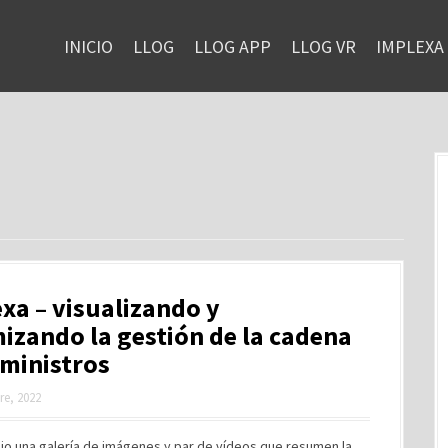
INICIO
LLOG
LLOG APP
LLOG VR
IMPLEXA
xa – visualizando y
izando la gestión de la cadena
ministros
re, 2022
jo una galería de imágenes y par de vídeos que resumen la