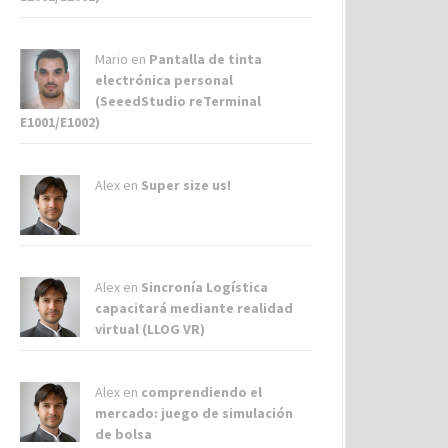
Mario en
Pantalla de tinta
electrónica personal
(SeeedStudio reTerminal
E1001/E1002)
Alex
en
Super size us!
Alex
en
Sincronía Logística
capacitará mediante realidad
virtual (LLOG VR)
Alex
en
comprendiendo el
mercado: juego de simulación
de bolsa