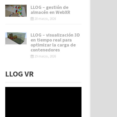
LLOG – gestión de
almacén en WebXR
20 marzo, 2026
LLOG – visualización 3D
en tiempo real para
optimizar la carga de
contenedores
19 marzo, 2026
LLOG VR