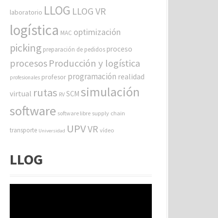
LLOG
LLOG VR
laboratorio
logística
optimización
MAC
picking
proceso
preparación de pedidos
procesos
Producción y logística
programación
realidad
profesor
profesionales
simulación
rutas
virtual
SCM
RV
software
software libre
supply chain
UPV
VR
transporte
vídeo
Universidad
LLOG