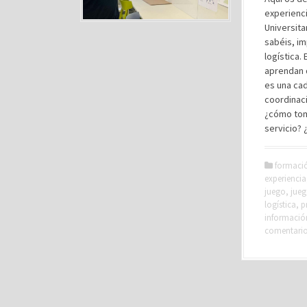
experienci
Universita
sabéis, im
logística.
aprendan 
es una cad
coordinaci
¿cómo tom
servicio? 
formaci
experiencia
juego
,
jueg
logística
,
p
informació
comentari