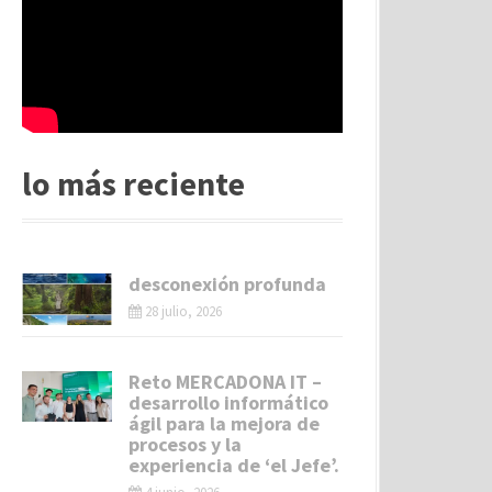
lo más reciente
desconexión profunda
28 julio, 2026
Reto MERCADONA IT –
desarrollo informático
ágil para la mejora de
procesos y la
experiencia de ‘el Jefe’.