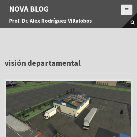
S
NOVA BLOG
a
l
Prof. Dr. Alex Rodríguez Villalobos
t
a
r
a
l
c
o
visión departamental
n
t
e
n
i
d
o