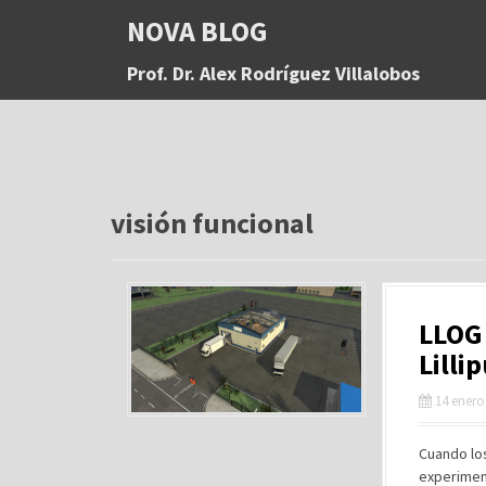
S
NOVA BLOG
a
l
Prof. Dr. Alex Rodríguez Villalobos
t
a
r
a
l
c
o
visión funcional
n
t
e
n
LLOG 
i
d
Lilli
o
14 enero
Cuando los
experiment