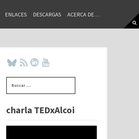
ENLACES
DESCARGAS
ACERCA DE…
B
u
s
c
a
charla TEDxAlcoi
r
: