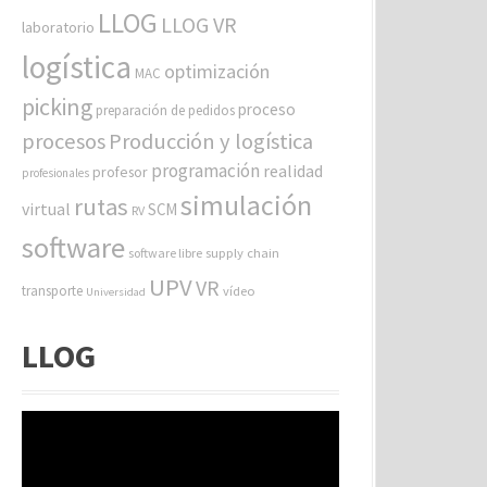
LLOG
LLOG VR
laboratorio
logística
optimización
MAC
picking
proceso
preparación de pedidos
procesos
Producción y logística
programación
realidad
profesor
profesionales
simulación
rutas
virtual
SCM
RV
software
software libre
supply chain
UPV
VR
transporte
vídeo
Universidad
LLOG