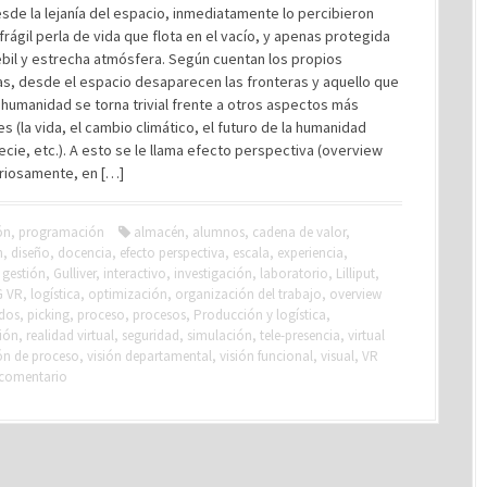
sde la lejanía del espacio, inmediatamente lo percibieron
rágil perla de vida que flota en el vacío, y apenas protegida
bil y estrecha atmósfera. Según cuentan los propios
as, desde el espacio desaparecen las fronteras y aquello que
a humanidad se torna trivial frente a otros aspectos más
s (la vida, el cambio climático, el futuro de la humanidad
ie, etc.). A esto se le llama efecto perspectiva (overview
uriosamente, en […]
ón
,
programación
almacén
,
alumnos
,
cadena de valor
,
n
,
diseño
,
docencia
,
efecto perspectiva
,
escala
,
experiencia
,
,
gestión
,
Gulliver
,
interactivo
,
investigación
,
laboratorio
,
Lilliput
,
G VR
,
logística
,
optimización
,
organización del trabajo
,
overview
dos
,
picking
,
proceso
,
procesos
,
Producción y logística
,
ión
,
realidad virtual
,
seguridad
,
simulación
,
tele-presencia
,
virtual
ión de proceso
,
visión departamental
,
visión funcional
,
visual
,
VR
 comentario