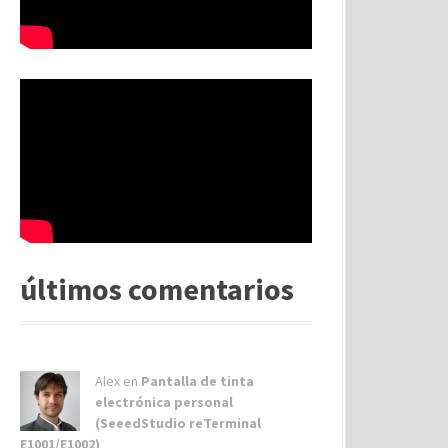
últimos comentarios
Alex
en
Pantalla de tinta
electrónica personal
(SeeedStudio reTerminal
E1001/E1002)