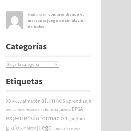
Emiliano en
comprendiendo el
mercado: juego de simulación
de bolsa
Categorías
C
a
t
Etiquetas
e
g
o
alumnos
aprendizaje
almacén
r
3D
Alcoy
í
EPSA
beergame
eficiencia
docencia
empresa
curso
a
experiencia
formación
gnu/linux
s
juego
grafos
implexa
juego de la cerveza