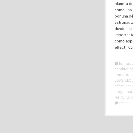
planeta de
como una f
por una dé
astronaut
divide a l
importante
como espec
effect). C
formaci
conducció
formación
LLOG
,
LLO
effect
,
pedi
programac
reality
,
vis
Deja un