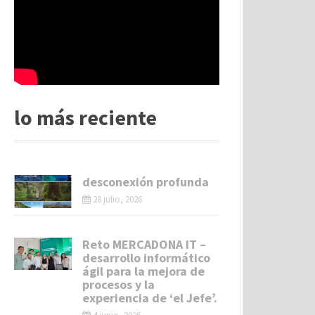
lo más reciente
desconexión profunda
28 julio, 2026
Reto MERCADONA IT –
desarrollo informático
ágil para la mejora de
procesos y la
experiencia de ‘el Jefe’.