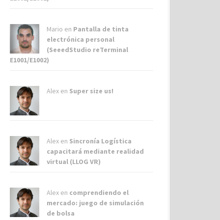
Mario en
Pantalla de tinta
electrónica personal
(SeeedStudio reTerminal
E1001/E1002)
Alex
en
Super size us!
Alex
en
Sincronía Logística
capacitará mediante realidad
virtual (LLOG VR)
Alex
en
comprendiendo el
mercado: juego de simulación
de bolsa