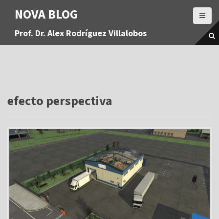
S
NOVA BLOG
a
l
Prof. Dr. Alex Rodríguez Villalobos
t
a
r
a
l
c
o
efecto perspectiva
n
t
e
n
i
d
o