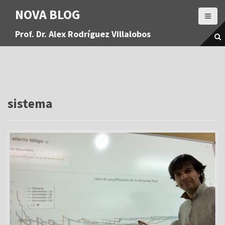
S
NOVA BLOG
a
l
Prof. Dr. Alex Rodríguez Villalobos
t
a
r
a
l
c
o
sistema
n
t
e
n
i
d
o