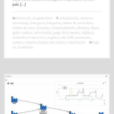
país. […]
formación
,
programación
actualización
,
alumnos
,
aprendizaje
,
beer game
,
beergame
,
cadena de suministros
,
cadena de valor
,
complejo
,
comportamiento
,
eficiencia
,
flujos
,
grafo
,
implexa
,
información
,
juego de la cerveza
,
logística
,
materiales
,
Producción y logística
,
red
,
SCM
,
simulación
,
sistema
,
software
,
tiempo real
,
versión
,
visualización
Deja
un comentario