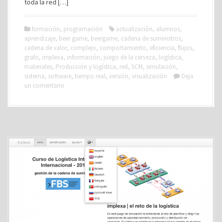
toda la red […]
formación
,
programación
actualización
,
alumnos
,
aprendizaje
,
beer game
,
beergame
,
cadena de suministros
,
cadena de valor
,
complejo
,
comportamiento
,
eficiencia
,
flujos
,
grafo
,
implexa
,
información
,
juego de la cerveza
,
logística
,
materiales
,
Producción y logística
,
red
,
SCM
,
simulación
,
sistema
,
software
,
tiempo real
,
versión
,
visualización
Deja
un comentario