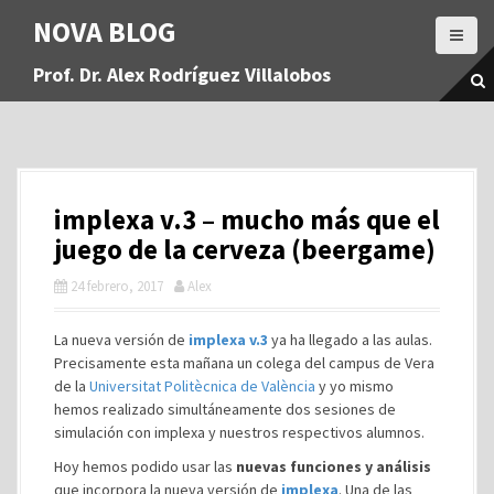
S
NOVA BLOG
a
l
Prof. Dr. Alex Rodríguez Villalobos
t
a
r
a
l
c
implexa v.3 – mucho más que el
o
n
juego de la cerveza (beergame)
t
24 febrero, 2017
Alex
e
n
i
La nueva versión de
implexa v.3
ya ha llegado a las aulas.
d
Precisamente esta mañana un colega del campus de Vera
o
de la
Universitat Politècnica de València
y yo mismo
hemos realizado simultáneamente dos sesiones de
simulación con implexa y nuestros respectivos alumnos.
Hoy hemos podido usar las
nuevas funciones y análisis
que incorpora la nueva versión de
implexa
. Una de las