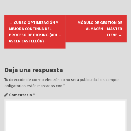
N
←
CURSO OPTIMIZACIÓN Y
MÓDULO DE GESTIÓN DE
a
MEJORA CONTINUA DEL
ALMACÉN – MÁSTER
v
PROCESO DE PICKING (ADL –
ITENE
→
ASCER CASTELLÓN)
e
g
a
c
Deja una respuesta
i
Tu dirección de correo electrónico no será publicada.
Los campos
ó
obligatorios están marcados con
*
n
Comentario
*
d
e
e
n