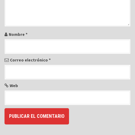
t
r
a
d
a
Nombre
*
s
Correo electrónico
*
Web