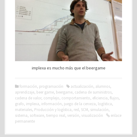
implexa es mucho más que el beergame
formación
,
programación
actualización
,
alumnos
,
aprendizaje
,
beer game
,
beergame
,
cadena de suministros
,
cadena de valor
,
complejo
,
comportamiento
,
eficiencia
,
flujos
,
grafo
,
implexa
,
información
,
juego de la cerveza
,
logística
,
materiales
,
Producción y logística
,
red
,
SCM
,
simulación
,
sistema
,
software
,
tiempo real
,
versión
,
visualización
enlace
permanente