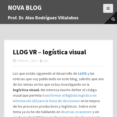
S
NOVA BLOG
a
l
Prof. Dr. Alex Rodríguez Villalobos
t
a
r
a
l
c
LLOG VR – logística visual
o
n
4 febrero, 2019
Alex
t
e
Los que estáis siguiendo el desarrollo de
LLOG
y las
n
noticias que voy publicando en este blog, sabréis que uno
i
de los temas en los que estoy investigando es la
d
logística visual.
Me interesa mucho definir el código
o
visual que permita
transformar el BigData logístico en
información útil para la toma de decisiones
en la mejora
de los procesos productivos y logísticos. Sobre este
tema ya os he ido hablando en
diversas ocasiones
y en