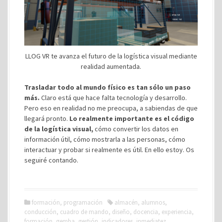
LLOG VR te avanza el futuro de la logística visual mediante
realidad aumentada.
Trasladar todo al mundo físico es tan sólo un paso
más.
Claro está que hace falta tecnología y desarrollo.
Pero eso en realidad no me preocupa, a sabiendas de que
llegará pronto.
Lo realmente importante es el código
de la logística visual,
cómo convertir los datos en
información útil, cómo mostrarla a las personas, cómo
interactuar y probar si realmente es útil. En ello estoy. Os
seguiré contando.
formación
,
programación
almacén
,
alumnos
,
conducción
,
cuadro de mando
,
diseño
,
docencia
,
experiencia
,
formación
,
gemba
,
gestión
,
indicadores
,
inmediatez
,