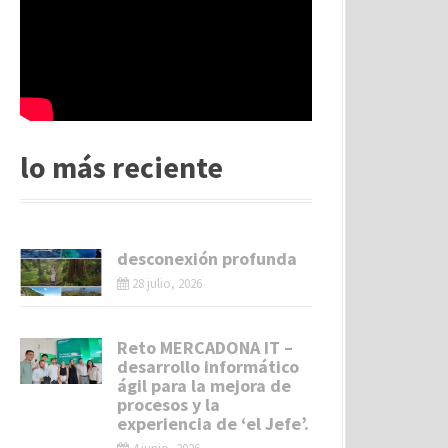
lo más reciente
desconexión profunda
28 julio, 2026
Reto MERCADONA IT –
desarrollo informático
ágil para la mejora de
procesos y la
experiencia de ‘el Jefe’.