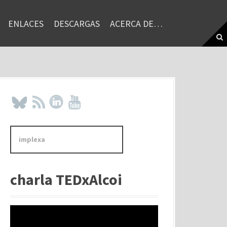
ENLACES
DESCARGAS
ACERCA DE…
B
u
s
c
a
charla TEDxAlcoi
r
: