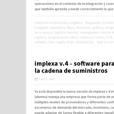
operaciones en el contexto de la integración y coor
que también aprenda a medir correctamente lo que
Publicada en
formación
,
Logística
Etiquetado con
bee
Evergreen
,
experiencia
,
flujos
,
formación
,
gráficas
,
imáge
de la cerveza
,
logística mundial
,
management
,
manual de
logística
,
programación
,
ratios
,
resiliencia
,
rondas
,
SCM
,
software
,
Suez
,
supply chain
,
visualización
Deja un com
implexa v.4 – software para
la cadena de suministros
9 abril, 2026
Ya está disponible la nueva versión de implexa v.4 
(alumno) maneja una empresa que forma parte de un
múltiples niveles de proveedores y diferentes conf
escenarios de demanda del mercado, inventario, ca
puede adaptar de forma flexible a diferentes tamañ