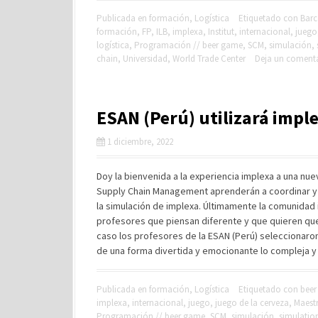
Publicada en
formación
,
Logística
Etiquetado con
Barc
formación
,
FP
,
ILB
,
implexa
,
Institut
,
internacional
,
juego
logística
,
Programación // beer game
,
SCM
,
simulación
,
chain
,
Universidad
,
World Trade Center
Deja un coment
ESAN (Perú) utilizará impl
1 diciembre, 2022
Doy la bienvenida a la experiencia implexa a una nue
Supply Chain Management aprenderán a coordinar y g
la simulación de implexa. Últimamente la comunidad
profesores que piensan diferente y que quieren que
caso los profesores de la ESAN (Perú) seleccionaro
de una forma divertida y emocionante lo compleja y
Publicada en
formación
,
Logística
Etiquetado con
bee
implexa
,
internacional
,
juego
,
juego de la cerveza
,
Maestr
Programación // beer game
,
SCM
,
simulación
,
simulatio