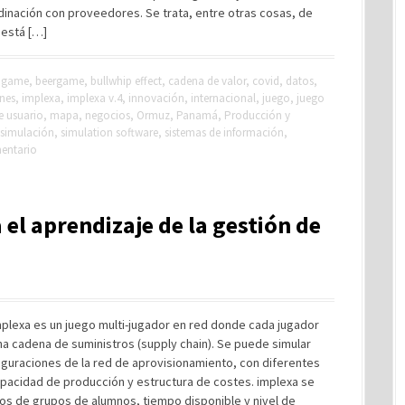
dinación con proveedores. Se trata, entre otras cosas, de
 está […]
r game
,
beergame
,
bullwhip effect
,
cadena de valor
,
covid
,
datos
,
nes
,
implexa
,
implexa v.4
,
innovación
,
internacional
,
juego
,
juego
 usuario
,
mapa
,
negocios
,
Ormuz
,
Panamá
,
Producción y
simulación
,
simulation software
,
sistemas de información
,
entario
 el aprendizaje de la gestión de
implexa es un juego multi-jugador en red donde cada jugador
a cadena de suministros (supply chain). Se puede simular
iguraciones de la red de aprovisionamiento, con diferentes
pacidad de producción y estructura de costes. implexa se
os de grupos de alumnos, tiempo disponible y nivel de