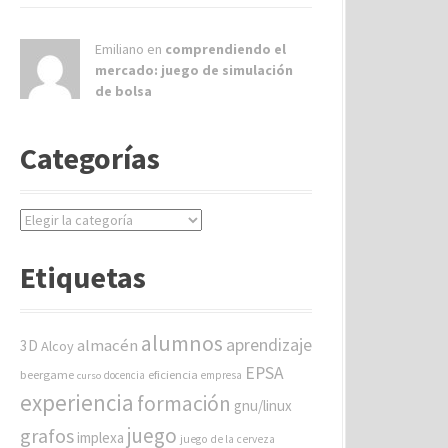
Emiliano en
comprendiendo el
mercado: juego de simulación
de bolsa
Categorías
C
a
t
Etiquetas
e
g
o
alumnos
aprendizaje
almacén
r
3D
Alcoy
í
EPSA
beergame
eficiencia
docencia
empresa
curso
a
experiencia
formación
gnu/linux
s
juego
grafos
implexa
juego de la cerveza