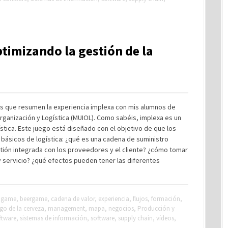
ptimizando la gestión de la
os que resumen la experiencia implexa con mis alumnos de
Organización y Logística (MUIOL). Como sabéis, implexa es un
stica. Este juego está diseñado con el objetivo de que los
básicos de logística: ¿qué es una cadena de suministro
stión integrada con los proveedores y el cliente? ¿cómo tomar
 servicio? ¿qué efectos pueden tener las diferentes
r game
,
beergame
,
cadena de valor
,
experiencia
,
flujos
,
formación
,
go de la cerveza
,
management
,
mapa
,
negocios
,
Producción y
ftware
,
sistemas de información
,
software
,
supply chain
,
vídeos
,