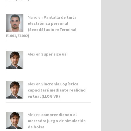
Mario en
Pantalla de tinta
electrónica personal
(SeeedStudio reTerminal
E1001/E1002)
Alex
en
Super size us!
Alex
en
Sincronía Logística
capacitará mediante realidad
virtual (LLOG VR)
Alex
en
comprendiendo el
mercado: juego de simulación
de bolsa