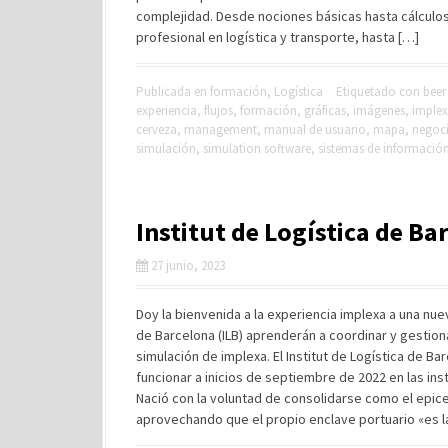
complejidad. Desde nociones básicas hasta cálculo
profesional en logística y transporte, hasta […]
Publicada en
formación
,
Logística
Etiquetado con
bee
experiencia
,
flujos
,
formación
,
gráficas
,
imágenes
,
imple
cerveza
,
management
,
manual de usuario
,
mapa
,
negoc
simulación
,
simulation software
,
sistemas de informació
Institut de Logística de Ba
27 junio, 2023
Doy la bienvenida a la experiencia implexa a una nuev
de Barcelona (ILB) aprenderán a coordinar y gestiona
simulación de implexa. El Institut de Logística de B
funcionar a inicios de septiembre de 2022 en las in
Nació con la voluntad de consolidarse como el epicen
aprovechando que el propio enclave portuario «es la