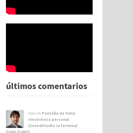
últimos comentarios
Alex
en
Pantalla de tinta
electrónica personal
(SeeedStudio reTerminal
E1001/E1002)