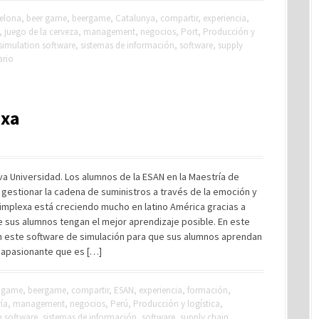
elona
,
beer game
,
beergame
,
Catalunya
,
compartir
,
experiencia
,
,
juego de la cerveza
,
management
,
negocios
,
Port
,
Producción y
simulation software
,
sistemas de información
,
software
,
supply
ario
exa
va Universidad. Los alumnos de la ESAN en la Maestría de
estionar la cadena de suministros a través de la emoción y
 implexa está creciendo mucho en latino América gracias a
 sus alumnos tengan el mejor aprendizaje posible. En este
n este software de simulación para que sus alumnos aprendan
 apasionante que es […]
r game
,
beergame
,
compartir
,
ESAN
,
experiencia
,
formación
,
ía
,
management
,
negocios
,
Perú
,
Producción y logística
,
n software
,
sistemas de información
,
software
,
supply chain
,