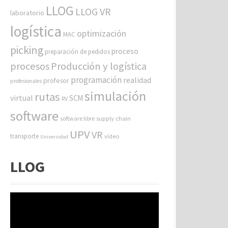
LLOG
LLOG VR
laboratorio
logística
optimización
MAC
picking
proceso
preparación de pedidos
procesos
Producción y logística
programación
realidad
profesor
profesionales
simulación
rutas
virtual
SCM
RV
software
software libre
supply chain
UPV
VR
transporte
vídeo
Universidad
LLOG