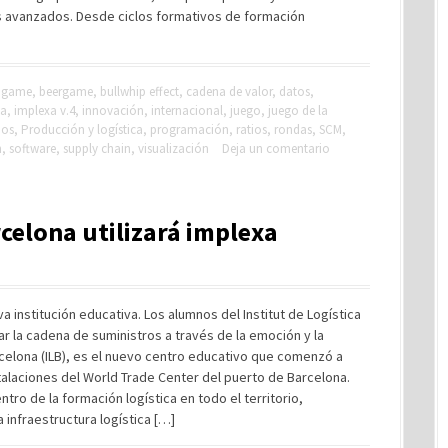
s avanzados. Desde ciclos formativos de formación
r game
,
beergame
,
bullwhip effect
,
cadena de valor
,
datos
,
xa
,
implexa v.4
,
innovación
,
internacional
,
juego
,
juego de la
ios
,
Producción y logística
,
programación
,
ratios
,
rondas
,
SCM
,
n
,
software
,
supply chain
,
visualización
Deja un comentario
rcelona utilizará implexa
a institución educativa. Los alumnos del Institut de Logística
r la cadena de suministros a través de la emoción y la
arcelona (ILB), es el nuevo centro educativo que comenzó a
stalaciones del World Trade Center del puerto de Barcelona.
tro de la formación logística en todo el territorio,
 infraestructura logística […]