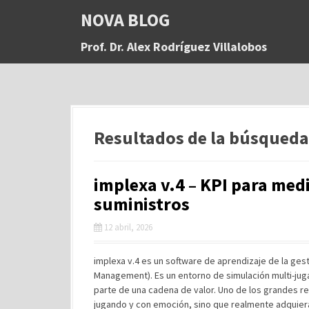
S
NOVA BLOG
a
l
Prof. Dr. Alex Rodríguez Villalobos
t
a
r
a
l
c
Resultados de la búsqueda
o
n
t
implexa v.4 – KPI para medi
e
n
suministros
i
d
12 abril, 2026
o
implexa v.4 es un software de aprendizaje de la ges
Management). Es un entorno de simulación multi-ju
parte de una cadena de valor. Uno de los grandes 
jugando y con emoción, sino que realmente adquiera 