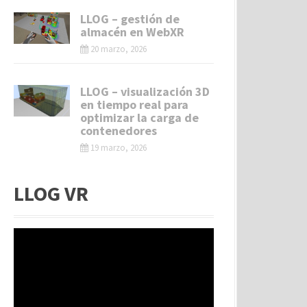
LLOG – gestión de
almacén en WebXR
20 marzo, 2026
LLOG – visualización 3D
en tiempo real para
optimizar la carga de
contenedores
19 marzo, 2026
LLOG VR