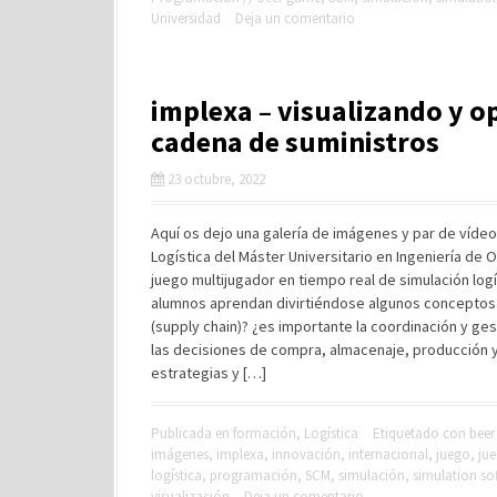
Universidad
Deja un comentario
implexa – visualizando y o
cadena de suministros
23 octubre, 2022
Aquí os dejo una galería de imágenes y par de víde
Logística del Máster Universitario en Ingeniería de 
juego multijugador en tiempo real de simulación logí
alumnos aprendan divirtiéndose algunos conceptos 
(supply chain)? ¿es importante la coordinación y ge
las decisiones de compra, almacenaje, producción y
estrategias y […]
Publicada en
formación
,
Logística
Etiquetado con
bee
imágenes
,
implexa
,
innovación
,
internacional
,
juego
,
jue
logística
,
programación
,
SCM
,
simulación
,
simulation so
visualización
Deja un comentario