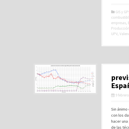
GIS y GP
combustibl
empresas
,
Producción 
UPV
,
Valen
previ
Espa
9 febrero
Sin ánimo 
con los da
hacer una 
de las téc