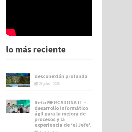
lo más reciente
desconexión profunda
28 julio, 2026
Reto MERCADONA IT –
desarrollo informático
ágil para la mejora de
procesos y la
experiencia de ‘el Jefe’.