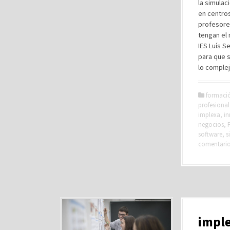
la simulac
en centros
profesore
tengan el 
IES Luís S
para que 
lo complej
formaci
profesional
implexa
,
i
negocios
,
software
,
s
comentari
imple