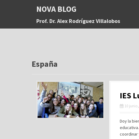
S
NOVA BLOG
a
l
Prof. Dr. Alex Rodríguez Villalobos
t
a
r
a
l
c
o
España
n
t
e
n
IES L
i
d
10 junio
o
Doy la bie
educativa
coordinar 