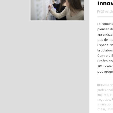
inno
27 octub
La comuni
piensan d
aprendizaj
dos de lo
España. N
la colabor
Centre d’E
Profesiona
2018 celeb
pedagógic
formaci
profesional
implexa
,
i
negocios
,
simulación
chain
,
Univ