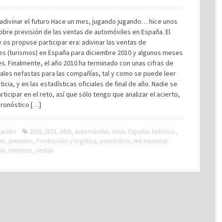
 adivinar el futuro Hace un mes, jugando jugando… hice unos
obre previsión de las ventas de automóviles en España. El
e os propuse participar era: adivinar las ventas de
es (turismos) en España para diciembre 2010 y algunos meses
s. Finalmente, el año 2010 ha terminado con unas cifras de
ales nefastas para las compañías, tal y como se puede leer
ticia, y en las estadísticas oficiales de final de año. Nadie se
rticipar en el reto, así que sólo tengo que analizar el acierto,
pronóstico […]
ación
2010
,
2011
,
ANN
,
automóviles
,
crisis
,
España
,
histórico
,
ón
,
previsión
,
Producción y logística
,
pronóstico
,
red neuronal
NA
,
turismos
,
ventas