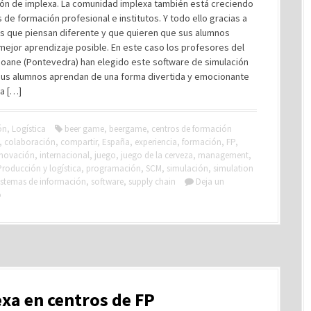
ión de implexa. La comunidad implexa también está creciendo
 de formación profesional e institutos. Y todo ello gracias a
s que piensan diferente y que quieren que sus alumnos
mejor aprendizaje posible. En este caso los profesores del
eoane (Pontevedra) han elegido este software de simulación
sus alumnos aprendan de una forma divertida y emocionante
a […]
ón
,
Logística
beer game
,
beergame
,
centros de formación
,
colaboración
,
compartir
,
España
,
experiencia
,
formación
,
FP
,
nnovación
,
internacional
,
juego
,
juego de la cerveza
,
management
,
Producción y logística
,
programación
,
SCM
,
simulación
,
simulation
istemas de información
,
software
,
supply chain
Deja un
o
xa en centros de FP