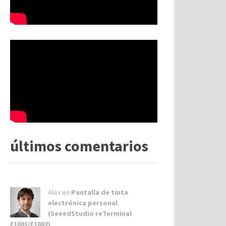
últimos comentarios
Alex
en
Pantalla de tinta
electrónica personal
(SeeedStudio reTerminal
E1001/E1002)