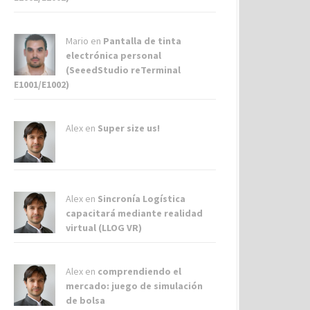
Mario en
Pantalla de tinta
electrónica personal
(SeeedStudio reTerminal
E1001/E1002)
Alex
en
Super size us!
Alex
en
Sincronía Logística
capacitará mediante realidad
virtual (LLOG VR)
Alex
en
comprendiendo el
mercado: juego de simulación
de bolsa