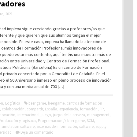
vadores
re, 2021
dad implexa sigue creciendo gracias a profesores/as que
iferente y que quieren que sus alumnos tengan el mejor
e posible. En este caso, implexa ha llamado la atención de
s centros de Formación Profesional más innovadores de
o puedo estar más contento, aquí tenéis una muestra más de
ación entre Universidad y Centros de Formación Profesional.
studis Politècnis (Barcelona) Es un centro de Formación
l privado concertado por la Generalitat de Cataluña. En el
ró el 50 Aniversario inmerso en pleno proceso de innovación
a y con una media anual de 700 […]
ón
,
Logística
beer game
,
beergame
,
centros de formación
,
colaboración
,
compartir
,
España
,
experiencia
,
formación
,
FP
,
nnovación
,
internacional
,
juego
,
juego de la cerveza
,
management
,
Producción y logística
,
Programación // beer game
,
SCM
,
,
simulation software
,
sistemas de información
,
software
,
supply
ersidad
Deja un comentario