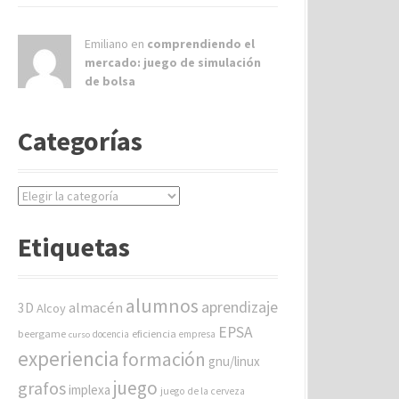
Emiliano en
comprendiendo el
mercado: juego de simulación
de bolsa
Categorías
C
a
t
Etiquetas
e
g
o
alumnos
aprendizaje
almacén
r
3D
Alcoy
í
EPSA
beergame
eficiencia
docencia
empresa
curso
a
experiencia
formación
gnu/linux
s
juego
grafos
implexa
juego de la cerveza