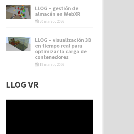
LLOG – gestión de
almacén en WebXR
20 marzo, 2026
LLOG – visualización 3D
en tiempo real para
optimizar la carga de
contenedores
19 marzo, 2026
LLOG VR