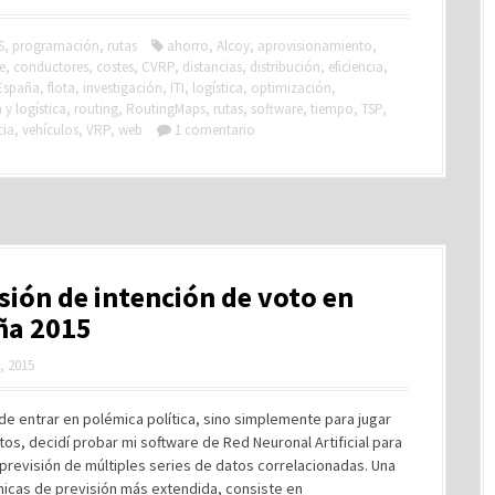
S
,
programación
,
rutas
ahorro
,
Alcoy
,
aprovisionamiento
,
e
,
conductores
,
costes
,
CVRP
,
distancias
,
distribución
,
eficiencia
,
España
,
flota
,
investigación
,
ITI
,
logística
,
optimización
,
y logística
,
routing
,
RoutingMaps
,
rutas
,
software
,
tiempo
,
TSP
,
cia
,
vehículos
,
VRP
,
web
1 comentario
sión de intención de voto en
ña 2015
, 2015
de entrar en polémica política, sino simplemente para jugar
tos, decidí probar mi software de Red Neuronal Artificial para
previsión de múltiples series de datos correlacionadas. Una
nicas de previsión más extendida, consiste en