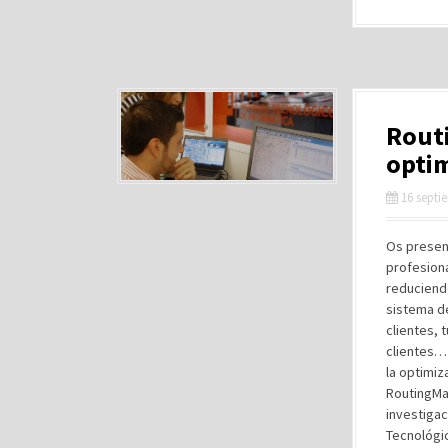
Rout
optim
16 septi
Os present
profesiona
reduciend
sistema de
clientes, 
clientes… 
la optimiz
RoutingMa
investigac
Tecnológic