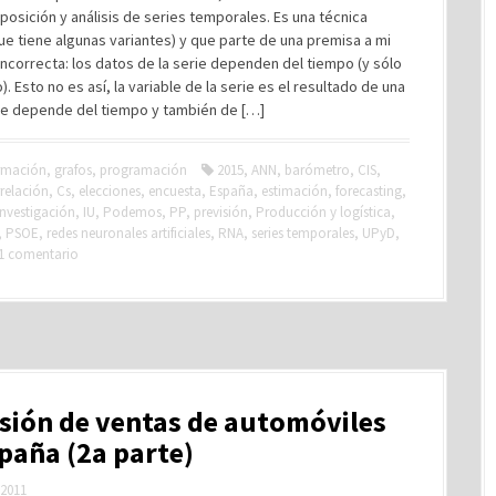
osición y análisis de series temporales. Es una técnica
que tiene algunas variantes) y que parte de una premisa a mi
ncorrecta: los datos de la serie dependen del tiempo (y sólo
). Esto no es así, la variable de la serie es el resultado de una
ue depende del tiempo y también de […]
rmación
,
grafos
,
programación
2015
,
ANN
,
barómetro
,
CIS
,
relación
,
Cs
,
elecciones
,
encuesta
,
España
,
estimación
,
forecasting
,
investigación
,
IU
,
Podemos
,
PP
,
previsión
,
Producción y logística
,
,
PSOE
,
redes neuronales artificiales
,
RNA
,
series temporales
,
UPyD
,
1 comentario
sión de ventas de automóviles
paña (2a parte)
 2011