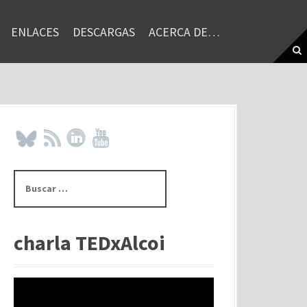
ENLACES
DESCARGAS
ACERCA DE…
B
u
s
c
a
charla TEDxAlcoi
r
: