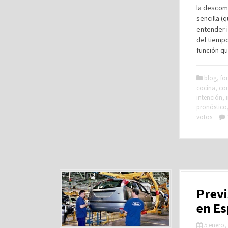
la descomp
sencilla (
entender i
del tiempo
función q
blog
,
fo
cocina
,
cor
intención
,
pronóstico
votos
Previ
en Es
5 enero,