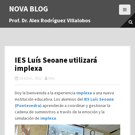
S
NOVA BLOG
a
l
Prof. Dr. Alex Rodríguez Villalobos
t
a
r
a
l
c
IES Luís Seoane utilizará
o
n
implexa
t
10 junio, 2022
Alex
e
n
i
Doy la bienvenida a la experiencia
implexa
a una nueva
d
institución educativa. Los alumnos del
IES Luís Seoane
o
(Pontevedra)
aprenderán a coordinar y gestionar la
cadena de suministros a través de la emoción y la
simulación de
implexa
.