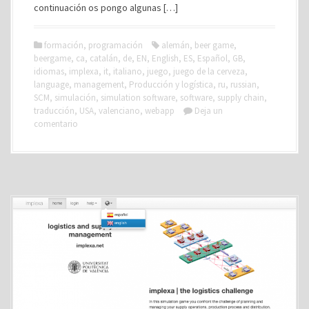
continuación os pongo algunas […]
formación
,
programación
alemán
,
beer game
,
beergame
,
ca
,
catalán
,
de
,
EN
,
English
,
ES
,
Español
,
GB
,
idiomas
,
implexa
,
it
,
italiano
,
juego
,
juego de la cerveza
,
language
,
management
,
Producción y logística
,
ru
,
russian
,
SCM
,
simulación
,
simulation software
,
software
,
supply chain
,
traducción
,
USA
,
valenciano
,
webapp
Deja un
comentario