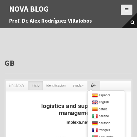
S
NOVA BLOG
a
l
Prof. Dr. Alex Rodríguez Villalobos
t
a
r
a
l
c
o
GB
n
t
e
n
i
d
o