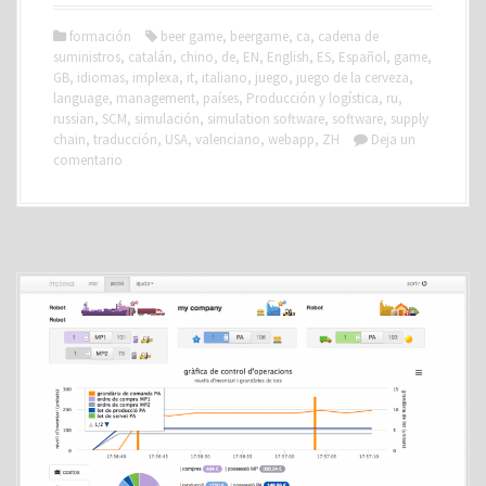
formación
beer game
,
beergame
,
ca
,
cadena de
suministros
,
catalán
,
chino
,
de
,
EN
,
English
,
ES
,
Español
,
game
,
GB
,
idiomas
,
implexa
,
it
,
italiano
,
juego
,
juego de la cerveza
,
language
,
management
,
países
,
Producción y logística
,
ru
,
russian
,
SCM
,
simulación
,
simulation software
,
software
,
supply
chain
,
traducción
,
USA
,
valenciano
,
webapp
,
ZH
Deja un
comentario