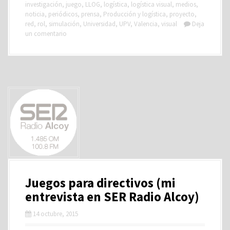
investigación
,
juego
,
LLOG
,
logística
,
logística visual
,
medios
,
noticia
,
periódicos
,
prensa
,
Producción y logística
,
proyecto
,
red
,
rol
,
simulación
,
Universidad
,
UPV
,
Valencia
,
visual
Deja
un comentario
Juegos para directivos (mi
entrevista en SER Radio Alcoy)
14 octubre, 2015