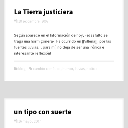
La Tierra justiciera
18 septiembre, 2007
Según aparece en el Información de hoy, «el asfalto se
traga una hormigonera». Ha ocurrido en [[Villena]], por las
fuertes lluvias… para mí, no deja de ser una irónica e
interesante reflexión!
blog
cambio climático
,
humor
,
lluvias
,
noticia
un tipo con suerte
16 mayo, 2007