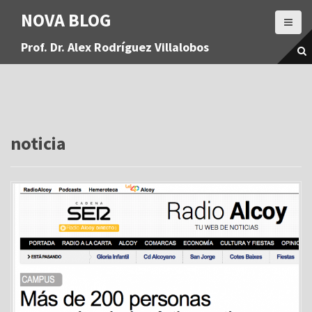
S
NOVA BLOG
a
l
Prof. Dr. Alex Rodríguez Villalobos
t
a
r
a
l
c
o
noticia
n
t
e
n
i
d
o