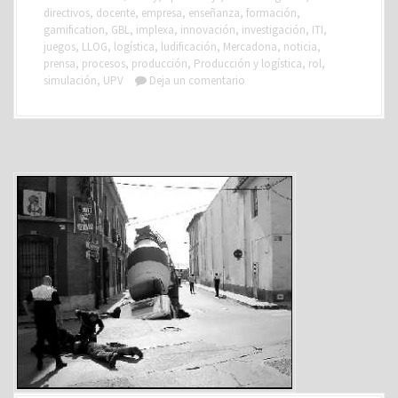
directivos
,
docente
,
empresa
,
enseñanza
,
formación
,
gamification
,
GBL
,
implexa
,
innovación
,
investigación
,
ITI
,
juegos
,
LLOG
,
logística
,
ludificación
,
Mercadona
,
noticia
,
prensa
,
procesos
,
producción
,
Producción y logística
,
rol
,
simulación
,
UPV
Deja un comentario