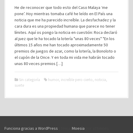
He de reconocer que todo esto del Caso Malaya ‘me
pone’. Hoy mientras tomaba café he leído en El País una
noticia que me ha parecido increíble. La desfachadez y la
cara dura es una propiedad humana que parece no tener
límites. Aquí os pongo la noticia en cuestión: Roca declaró
al juez que le ha tocado la lotería "unas 80 veces" "En los
últimos 15 años me han tocado aproximadamente 50
premios de juegos de azar, como la lotería, la Bonoloto o
el cupón de la Once. Y en toda mi vida me habrán tocado
unas 80 veces premios […]
Sin categoría
humor
,
increíble pero cierto
,
noticia
,
suerte
Funciona gracias a WordPress
|
Tema:
Moesia
por aThemes