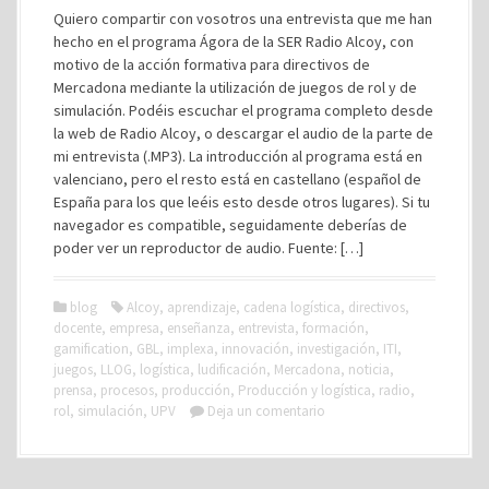
Quiero compartir con vosotros una entrevista que me han
hecho en el programa Ágora de la SER Radio Alcoy, con
motivo de la acción formativa para directivos de
Mercadona mediante la utilización de juegos de rol y de
simulación. Podéis escuchar el programa completo desde
la web de Radio Alcoy, o descargar el audio de la parte de
mi entrevista (.MP3). La introducción al programa está en
valenciano, pero el resto está en castellano (español de
España para los que leéis esto desde otros lugares). Si tu
navegador es compatible, seguidamente deberías de
poder ver un reproductor de audio. Fuente: […]
blog
Alcoy
,
aprendizaje
,
cadena logística
,
directivos
,
docente
,
empresa
,
enseñanza
,
entrevista
,
formación
,
gamification
,
GBL
,
implexa
,
innovación
,
investigación
,
ITI
,
juegos
,
LLOG
,
logística
,
ludificación
,
Mercadona
,
noticia
,
prensa
,
procesos
,
producción
,
Producción y logística
,
radio
,
rol
,
simulación
,
UPV
Deja un comentario