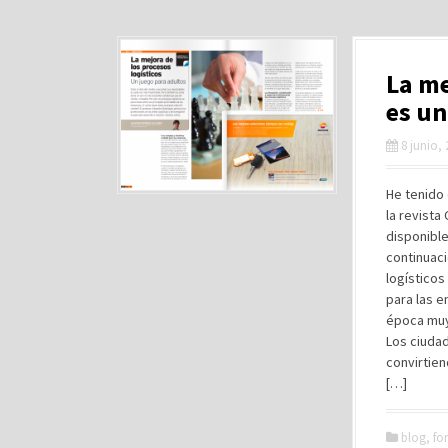
La me
es un
8 junio,
He tenido 
la revista
disponible
continuaci
logísticos
para las e
época muy
Los ciuda
convirtien
[…]
blog
,
fo