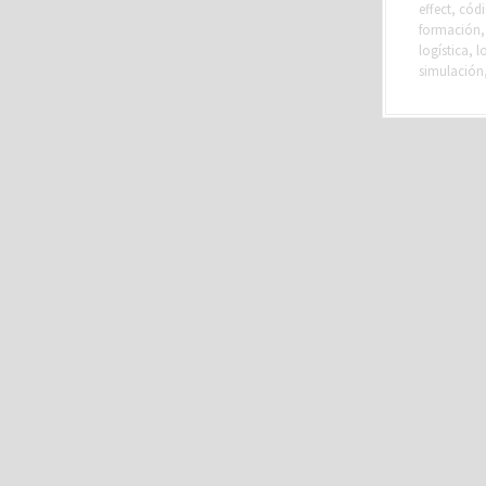
effect
,
cód
formación
logística
,
l
simulación