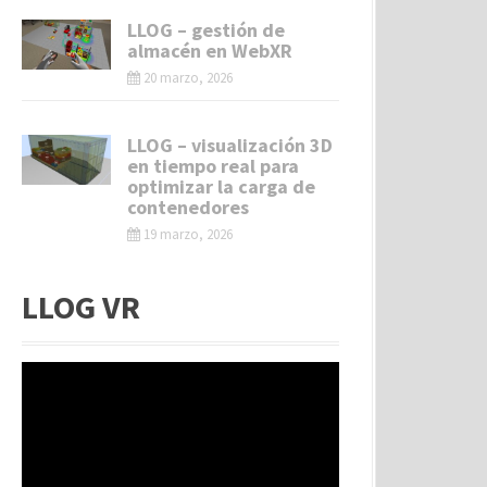
LLOG – gestión de
almacén en WebXR
20 marzo, 2026
LLOG – visualización 3D
en tiempo real para
optimizar la carga de
contenedores
19 marzo, 2026
LLOG VR