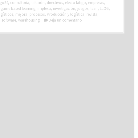
igo84
,
consultoría
,
difusión
,
directivos
,
efecto látigo
,
empresas
,
,
game based learning
,
implexa
,
investigación
,
juegos
,
lean
,
LLOG
,
ogísticos
,
mejora
,
procesos
,
Producción y logística
,
revista
,
,
software
,
warehousing
Deja un comentario