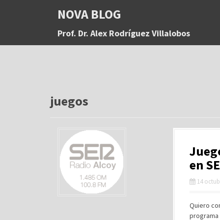
S
NOVA BLOG
a
l
Prof. Dr. Alex Rodríguez Villalobos
t
a
r
a
l
c
o
juegos
n
t
e
n
Juego
i
d
en SE
o
14 octub
Quiero co
programa Á