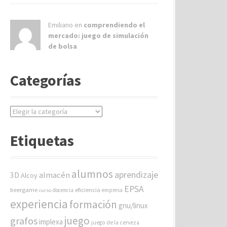
Emiliano en
comprendiendo el
mercado: juego de simulación
de bolsa
Categorías
C
a
t
Etiquetas
e
g
o
alumnos
aprendizaje
almacén
r
3D
Alcoy
í
EPSA
beergame
eficiencia
docencia
empresa
curso
a
experiencia
formación
gnu/linux
s
juego
grafos
implexa
juego de la cerveza