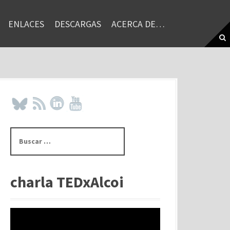
ENLACES
DESCARGAS
ACERCA DE…
B
u
s
c
a
charla TEDxAlcoi
r
: