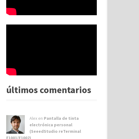
últimos comentarios
Alex
en
Pantalla de tinta
electrónica personal
(SeeedStudio reTerminal
E1001/E1002)