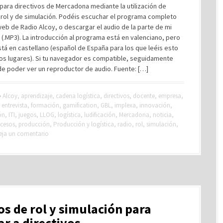
para directivos de Mercadona mediante la utilización de
 rol y de simulación. Podéis escuchar el programa completo
eb de Radio Alcoy, o descargar el audio de la parte de mi
 (.MP3). La introducción al programa está en valenciano, pero
stá en castellano (español de España para los que leéis esto
os lugares). Si tu navegador es compatible, seguidamente
de poder ver un reproductor de audio. Fuente: […]
Alcoy
,
aprendizaje
,
cadena logística
,
directivos
,
docente
,
empresa
,
,
entrevista
,
formación
,
gamification
,
GBL
,
implexa
,
innovación
,
ón
,
ITI
,
juegos
,
LLOG
,
logística
,
ludificación
,
Mercadona
,
noticia
,
cesos
,
producción
,
Producción y logística
,
radio
,
rol
,
simulación
,
eja un comentario
s de rol y simulación para
r a directivos