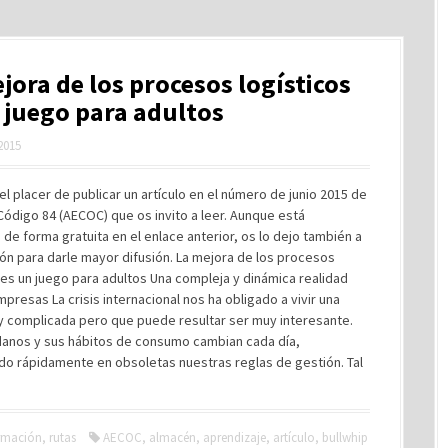
jora de los procesos logísticos
 juego para adultos
 2015
el placer de publicar un artículo en el número de junio 2015 de
 Código 84 (AECOC) que os invito a leer. Aunque está
 de forma gratuita en el enlace anterior, os lo dejo también a
ón para darle mayor difusión. La mejora de los procesos
 es un juego para adultos Una compleja y dinámica realidad
mpresas La crisis internacional nos ha obligado a vivir una
 complicada pero que puede resultar ser muy interesante.
danos y sus hábitos de consumo cambian cada día,
do rápidamente en obsoletas nuestras reglas de gestión. Tal
rmación
,
rutas
AECOC
,
almacén
,
aprendizaje
,
artículo
,
bullwhip