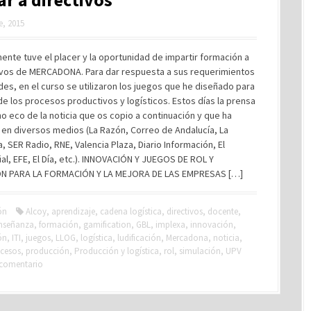
e, 2015
nte tuve el placer y la oportunidad de impartir formación a
tivos de MERCADONA. Para dar respuesta a sus requerimientos
des, en el curso se utilizaron los juegos que he diseñado para
de los procesos productivos y logísticos. Estos días la prensa
o eco de la noticia que os copio a continuación y que ha
 en diversos medios (La Razón, Correo de Andalucía, La
, SER Radio, RNE, Valencia Plaza, Diario Información, El
al, EFE, El Día, etc.). INNOVACIÓN Y JUEGOS DE ROL Y
N PARA LA FORMACIÓN Y LA MEJORA DE LAS EMPRESAS […]
ón
Alcoy
,
aprendizaje
,
cadena logística
,
directivos
,
docente
,
nseñanza
,
formación
,
gamification
,
GBL
,
implexa
,
innovación
,
ón
,
ITI
,
juegos
,
LLOG
,
logística
,
ludificación
,
Mercadona
,
noticia
,
cesos
,
producción
,
Producción y logística
,
rol
,
simulación
,
UPV
 comentario