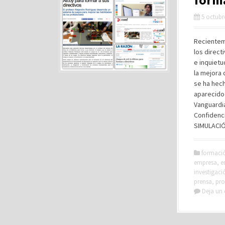
5 octubr
Recienteme
los direc
e inquietu
la mejora 
se ha hech
aparecido
Vanguardia
Confidenci
SIMULACIÓ
formaci
empresa
,
e
investigaci
prensa
,
pro
Deja un