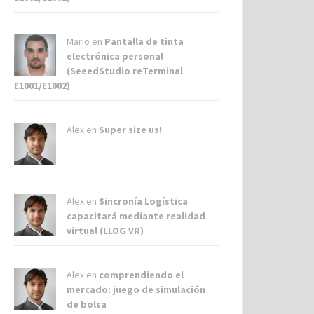
Mario en
Pantalla de tinta
electrónica personal
(SeeedStudio reTerminal
E1001/E1002)
Alex
en
Super size us!
Alex
en
Sincronía Logística
capacitará mediante realidad
virtual (LLOG VR)
Alex
en
comprendiendo el
mercado: juego de simulación
de bolsa