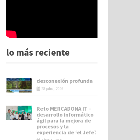
lo más reciente
desconexión profunda
28 julio, 2026
Reto MERCADONA IT –
desarrollo informático
ágil para la mejora de
procesos y la
experiencia de ‘el Jefe’.