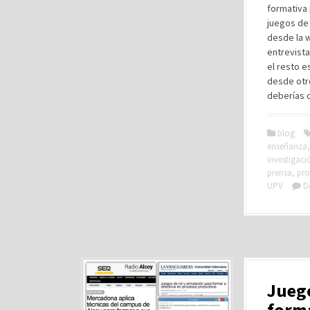
formativa 
juegos de
desde la w
entrevista
el resto e
desde otr
deberías 
blog
enseñanza
investigaci
prensa
,
pro
UPV
D
Juego
forma