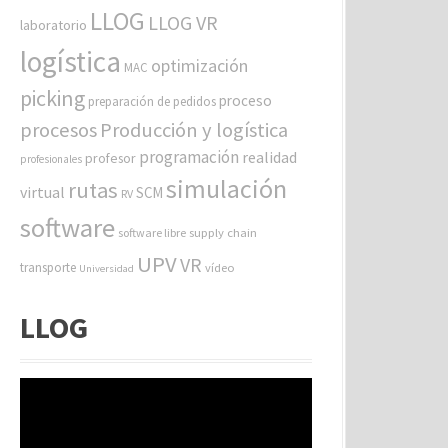
LLOG
LLOG VR
laboratorio
logística
optimización
MAC
picking
proceso
preparación de pedidos
procesos
Producción y logística
programación
realidad
profesor
profesionales
simulación
rutas
virtual
SCM
RV
software
software libre
supply chain
UPV
VR
transporte
vídeo
Universidad
LLOG