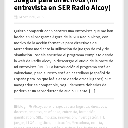
entrevista en SER Radio Alcoy)
14 octubre, 2015
Quiero compartir con vosotros una entrevista que me han
hecho en el programa Ágora de la SER Radio Alcoy, con
motivo de la acción formativa para directivos de
Mercadona mediante la utilización de juegos de rol y de
simulación. Podéis escuchar el programa completo desde
la web de Radio Alcoy, o descargar el audio de la parte de
mi entrevista (.MP3). La introducción al programa está en
valenciano, pero el resto está en castellano (español de
España para los que leéis esto desde otros lugares). Si tu
navegador es compatible, seguidamente deberías de
poder ver un reproductor de audio. Fuente: […]
blog
Alcoy
,
aprendizaje
,
cadena logística
,
directivos
,
docente
,
empresa
,
enseñanza
,
entrevista
,
formación
,
gamification
,
GBL
,
implexa
,
innovación
,
investigación
,
ITI
,
juegos
,
LLOG
,
logística
,
ludificación
,
Mercadona
,
noticia
,