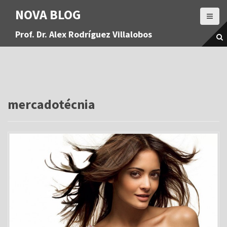
S
NOVA BLOG
a
l
Prof. Dr. Alex Rodríguez Villalobos
t
a
r
a
l
c
o
mercadotécnia
n
t
e
n
i
d
o