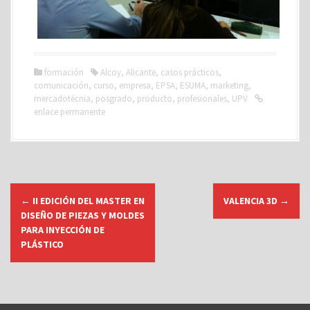
formación
Alcoy
,
Alicante
,
casos prácticos
,
comunicación
,
curso
,
empresa
,
EPSA
,
ESUMA
,
marketing
,
mercadotécnia
,
posgrado
,
producto
,
profesionales
,
UPV
enlace permanente
N
←
II EDICIÓN DEL MASTER EN
VALENCIA 3D
→
a
DISEÑO DE PIEZAS Y MOLDES
v
PARA INYECCIÓN DE
PLÁSTICO
e
g
a
c