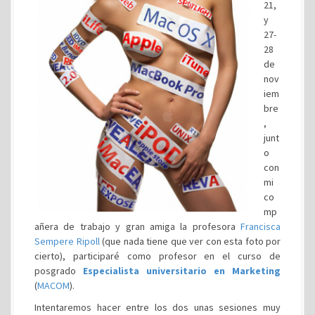
21,
y
27-
28
de
nov
iem
bre
,
junt
o
con
mi
co
mp
añera de trabajo y gran amiga la profesora
Francisca
Sempere Ripoll
(que nada tiene que ver con esta foto por
cierto), participaré como profesor en el curso de
posgrado
Especialista universitario en Marketing
(
MACOM
).
Intentaremos hacer entre los dos unas sesiones muy