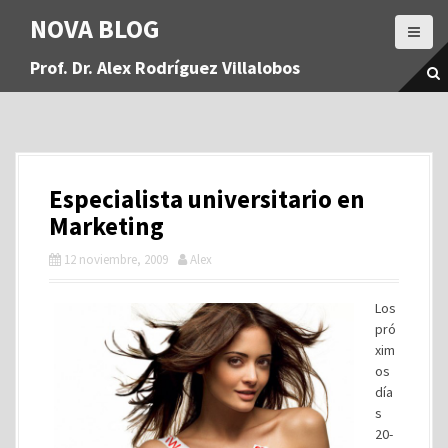
S
NOVA BLOG
a
l
Prof. Dr. Alex Rodríguez Villalobos
t
a
r
a
l
c
Especialista universitario en
o
n
Marketing
t
12 noviembre, 2009
Alex
e
n
i
Los
d
pró
o
xim
os
día
s
20-