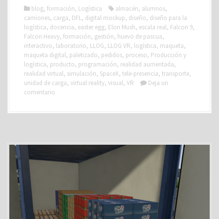
blog
,
formación
,
Logística
almacén
,
alumnos
,
camiones
,
carga
,
DFL
,
digital mockup
,
diseño
,
diseño para la
logística
,
docencia
,
easter egg
,
Elon Mush
,
escala real
,
Falcon 9
,
Falcon Heavy
,
formación
,
gestión
,
huevo de pascua
,
interactivo
,
laboratorio
,
LLOG
,
LLOG VR
,
logística
,
maqueta
,
maqueta digital
,
paletizado
,
pedidos
,
proceso
,
Producción y
logística
,
producto
,
programación
,
realidad aumentada
,
realidad virtual
,
simulación
,
SpaceX
,
tele-presencia
,
transporte
,
unidad de carga
,
virtual reality
,
visual
,
VR
Deja un
comentario