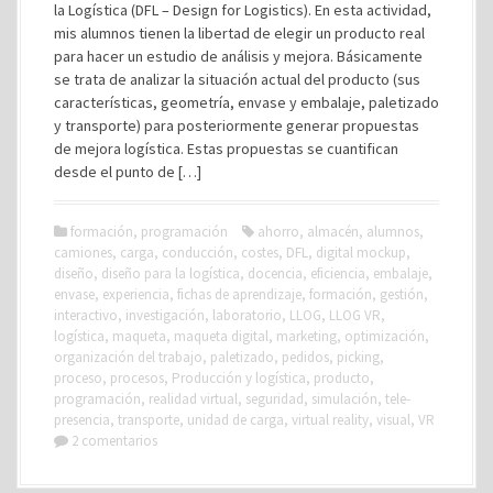
la Logística (DFL – Design for Logistics). En esta actividad,
mis alumnos tienen la libertad de elegir un producto real
para hacer un estudio de análisis y mejora. Básicamente
se trata de analizar la situación actual del producto (sus
características, geometría, envase y embalaje, paletizado
y transporte) para posteriormente generar propuestas
de mejora logística. Estas propuestas se cuantifican
desde el punto de […]
formación
,
programación
ahorro
,
almacén
,
alumnos
,
camiones
,
carga
,
conducción
,
costes
,
DFL
,
digital mockup
,
diseño
,
diseño para la logística
,
docencia
,
eficiencia
,
embalaje
,
envase
,
experiencia
,
fichas de aprendizaje
,
formación
,
gestión
,
interactivo
,
investigación
,
laboratorio
,
LLOG
,
LLOG VR
,
logística
,
maqueta
,
maqueta digital
,
marketing
,
optimización
,
organización del trabajo
,
paletizado
,
pedidos
,
picking
,
proceso
,
procesos
,
Producción y logística
,
producto
,
programación
,
realidad virtual
,
seguridad
,
simulación
,
tele-
presencia
,
transporte
,
unidad de carga
,
virtual reality
,
visual
,
VR
2 comentarios