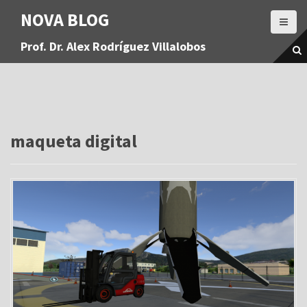
S
NOVA BLOG
a
l
Prof. Dr. Alex Rodríguez Villalobos
t
a
r
a
l
c
o
maqueta digital
n
t
e
n
i
d
o