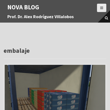
S
NOVA BLOG
a
l
Prof. Dr. Alex Rodríguez Villalobos
t
a
r
a
l
c
o
embalaje
n
t
e
n
i
d
o