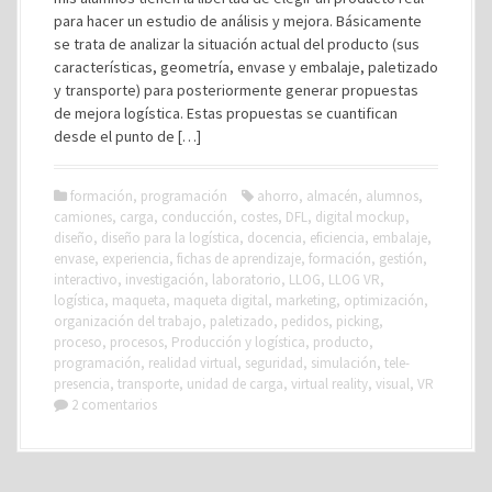
para hacer un estudio de análisis y mejora. Básicamente
se trata de analizar la situación actual del producto (sus
características, geometría, envase y embalaje, paletizado
y transporte) para posteriormente generar propuestas
de mejora logística. Estas propuestas se cuantifican
desde el punto de […]
formación
,
programación
ahorro
,
almacén
,
alumnos
,
camiones
,
carga
,
conducción
,
costes
,
DFL
,
digital mockup
,
diseño
,
diseño para la logística
,
docencia
,
eficiencia
,
embalaje
,
envase
,
experiencia
,
fichas de aprendizaje
,
formación
,
gestión
,
interactivo
,
investigación
,
laboratorio
,
LLOG
,
LLOG VR
,
logística
,
maqueta
,
maqueta digital
,
marketing
,
optimización
,
organización del trabajo
,
paletizado
,
pedidos
,
picking
,
proceso
,
procesos
,
Producción y logística
,
producto
,
programación
,
realidad virtual
,
seguridad
,
simulación
,
tele-
presencia
,
transporte
,
unidad de carga
,
virtual reality
,
visual
,
VR
2 comentarios