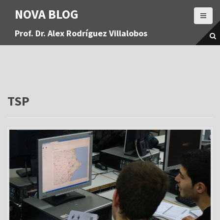
S
NOVA BLOG
a
l
Prof. Dr. Alex Rodríguez Villalobos
t
a
r
a
l
c
o
TSP
n
t
e
n
i
d
o