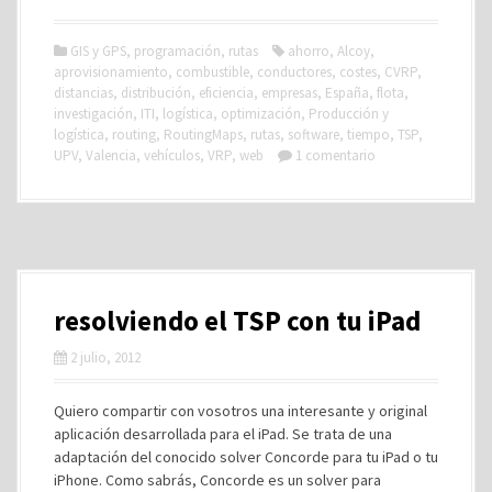
GIS y GPS
,
programación
,
rutas
ahorro
,
Alcoy
,
aprovisionamiento
,
combustible
,
conductores
,
costes
,
CVRP
,
distancias
,
distribución
,
eficiencia
,
empresas
,
España
,
flota
,
investigación
,
ITI
,
logística
,
optimización
,
Producción y
logística
,
routing
,
RoutingMaps
,
rutas
,
software
,
tiempo
,
TSP
,
UPV
,
Valencia
,
vehículos
,
VRP
,
web
1 comentario
resolviendo el TSP con tu iPad
2 julio, 2012
Quiero compartir con vosotros una interesante y original
aplicación desarrollada para el iPad. Se trata de una
adaptación del conocido solver Concorde para tu iPad o tu
iPhone. Como sabrás, Concorde es un solver para