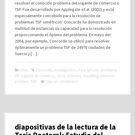
resolver el conocido problema del viajante de comercio o
TSP. Fue desarrollado por Applegate et al. (2002) y está
especialmente concebido para la resolución de
problemas TSP simétricos. Concorde ha demostrado en
multitud de instancias su capacidad para la resolución
proporcionando el óptimo del problema. En mayo del
2004, por ejemplo, Concorde se utilizó para resolver
óptimamente un problema TSP de 24978 ciudades de
Suecia y […]
rutas
Concorde
,
investigación
,
iPad
,
iphone
,
problema
del viajante de comercio
,
rutas
,
software
,
travelling salesman
problem
,
TSP
Deja un comentario
diapositivas de la lectura de la