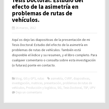
Tesis Doctoral: Estudio del
efecto de la asimetría en
problemas de rutas de
vehículos.
26 marzo, 2012
Aquí os dejo las diapositivas de la presentación de mi
Tesis Doctoral: Estudio del efecto de la asimetría en
problemas de rutas de vehículos. También está
disponible el índice y su resumen, y el libro completo. Para
cualquier comentario o consulta sobre esta investigación
(o futuras) ponte en contacto.
blog
,
GIS y GPS
,
rutas
asimetría
,
CVRP
,
diapositivas
,
investigación
,
matrices
,
presentación
,
problemas de rutas de
vehículos
,
Producción y logística
,
SIG
,
Tesis Doctoral
,
TSP
,
UPV
Deja un comentario