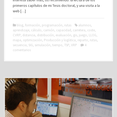
interesa saber más, os recomiendo: la lectura de los
primeros capítulos de mi Tesis doctoral, y una visita a la
web […]
blog
,
formación
,
programación
,
rutas
alumnos
,
aprendizaje
,
cálculo
,
camión
,
capacidad
,
carretera
,
coste
,
CVRP
,
distancia
,
distribución
,
evaluación
,
gis
,
juego
,
LLOG
,
mapa
,
optimización
,
Producción y logística
,
reparto
,
rutas
,
secuencia
,
SIG
,
simulación
,
tiempo
,
TSP
,
VRP
4
comentarios