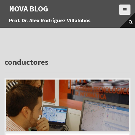
S
NOVA BLOG
a
l
Prof. Dr. Alex Rodríguez Villalobos
t
a
r
a
l
c
o
conductores
n
t
e
n
i
d
o