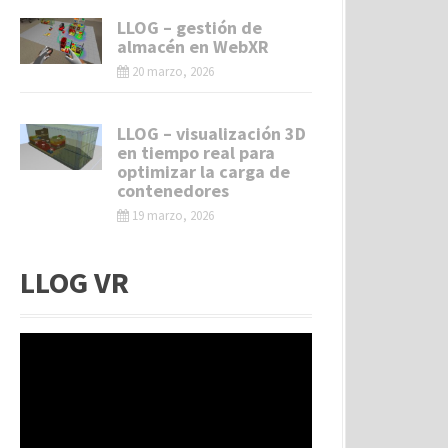
LLOG – gestión de
almacén en WebXR
20 marzo, 2026
LLOG – visualización 3D
en tiempo real para
optimizar la carga de
contenedores
19 marzo, 2026
LLOG VR