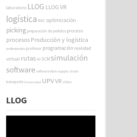
LLOG
LLOG VR
laboratorio
logística
optimización
MAC
picking
proceso
preparación de pedidos
procesos
Producción y logística
programación
realidad
profesor
profesionales
simulación
rutas
virtual
SCM
RV
software
software libre
supply chain
UPV
VR
transporte
vídeo
Universidad
LLOG