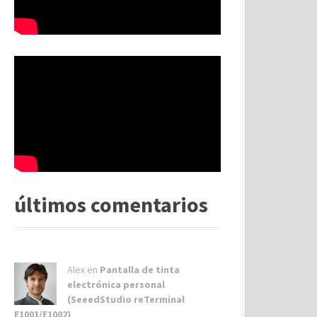
últimos comentarios
Alex
en
Pantalla de tinta
electrónica personal
(SeeedStudio reTerminal
E1001/E1002)