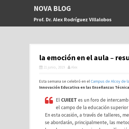
S
NOVA BLOG
a
l
Prof. Dr. Alex Rodríguez Villalobos
t
a
r
a
l
c
la emoción en el aula – re
o
n
21 junio, 2019
Alex
t
e
n
Esta semana se celebró en el
Campus de Alcoy de l
i
Innovación Educativa en las Enseñanzas Técnica
d
o
El
CUIEET
es un foro de intercambi
el campo de la educación superior 
En esta ocasión, a través de talleres, 
se abordarán, principalmente, las metod