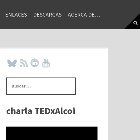
ENLACES
DESCARGAS
ACERCA DE…
B
u
s
c
a
charla TEDxAlcoi
r
: