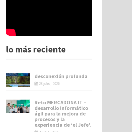
lo más reciente
desconexión profunda
28 julio, 2026
Reto MERCADONA IT –
desarrollo informático
ágil para la mejora de
procesos y la
experiencia de ‘el Jefe’.