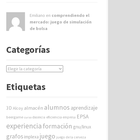
Emiliano en
comprendiendo el
mercado: juego de simulación
de bolsa
Categorías
C
a
t
Etiquetas
e
g
o
alumnos
aprendizaje
almacén
r
3D
Alcoy
í
EPSA
beergame
eficiencia
docencia
empresa
curso
a
experiencia
formación
gnu/linux
s
juego
grafos
implexa
juego de la cerveza