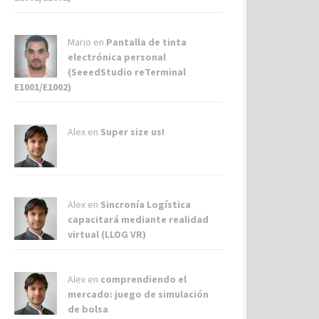
Mario en
Pantalla de tinta
electrónica personal
(SeeedStudio reTerminal
E1001/E1002)
Alex
en
Super size us!
Alex
en
Sincronía Logística
capacitará mediante realidad
virtual (LLOG VR)
Alex
en
comprendiendo el
mercado: juego de simulación
de bolsa