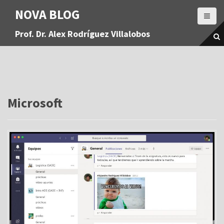
S
NOVA BLOG
a
l
Prof. Dr. Alex Rodríguez Villalobos
t
a
r
a
l
c
o
Microsoft
n
t
e
n
i
d
o