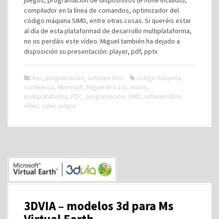
juegos, programación de dispositivos (IPhone incluído),
compilador en la línea de comandos, optimizador del
código máquina SIMD, entre otras cosas. Si queréis estar
al día de esta plataformad de desarrollo multiplataforma,
no os perdáis este vídeo. Miguel también ha dejado a
disposición su presentación: player, pdf, pptx
Mac
,
programación
,
software libre
código máquina
,
conferencia
,
Microsoft
,
Miguel de Icaza
,
mono
,
multiplataforma
,
PDC
,
programación
,
SIMD
,
software libre
,
vídeo
,
video juegos
3DVIA – modelos 3d para Ms
Virtual Earth