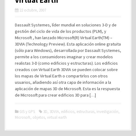
22 octubre, 2007
Dassault Systemes, líder mundial en soluciones 3-D y de
gestión del ciclo de vida de los productos (PLM), y
Microsoft , han lanzado Microsoft(R) Virtual Earth(TM) –
3DVIA (Technology Preview). Esta aplicación online gratuita
(sólo para Windows), desarrollada por Dassault Systemes,
permite a los consumidores imaginar y crear modelos
realistas 3-D (como edificios y estructuras). Los edificios
creados con Virtual Earth 3DVIA se pueden colocar sobre
los mapas de Virtual Earth o compartirlos con otros
usuarios, añadiendo así otra capa de información a la
aplicación de mapas 3D de Microsoft. Esta es la respuesta
de Microsoft para crear edificios 3D para […]
GIS y GPS
3D
,
3DVIA
,
edificios
,
estructuras
,
investigación
,
Microsoft
,
objetos
,
virtual earth