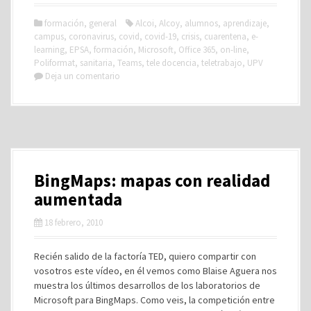
formación
,
general
Alcoi
,
Alcoy
,
alumnos
,
aprendizaje
,
campus
,
coronavirus
,
covid
,
covid-19
,
crisis
,
cuarentena
,
e-
learning
,
EPSA
,
formación
,
Microsoft
,
Office 365
,
on-line
,
Poliformat
,
sanitaria
,
Teams
,
tele docencia
,
teletrabajo
,
UPV
Deja un comentario
BingMaps: mapas con realidad
aumentada
18 febrero, 2010
Recién salido de la factoría TED, quiero compartir con
vosotros este vídeo, en él vemos como Blaise Aguera nos
muestra los últimos desarrollos de los laboratorios de
Microsoft para BingMaps. Como veis, la competición entre