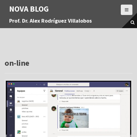
S
NOVA BLOG
a
l
Prof. Dr. Alex Rodríguez Villalobos
t
a
r
a
l
c
o
on-line
n
t
e
n
i
d
o