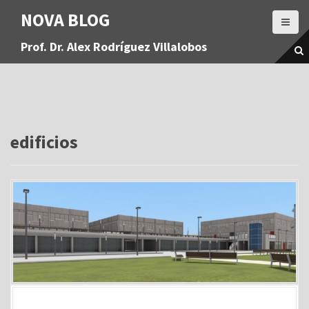
S
NOVA BLOG
a
l
Prof. Dr. Alex Rodríguez Villalobos
t
a
r
a
l
c
o
edificios
n
t
e
n
i
d
o