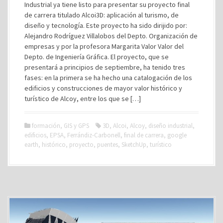
Industrial ya tiene listo para presentar su proyecto final
de carrera titulado Alcoi3D: aplicación al turismo, de
diseño y tecnología. Este proyecto ha sido dirijido por:
Alejandro Rodríguez Villalobos del Depto. Organización de
empresas y por la profesora Margarita Valor Valor del
Depto. de Ingeniería Gráfica. El proyecto, que se
presentará a principios de septiembre, ha tenido tres
fases: en la primera se ha hecho una catalogación de los
edificios y construcciones de mayor valor histórico y
turístico de Alcoy, entre los que se […]
formación
,
GIS y GPS
3D
,
Alcoi
,
Alcoy
,
diseño industrial
,
edificios
,
EPSA
,
Ferrándiz-Carbonell
,
final de carrera
,
google
earth
,
histórico
,
proyecto
,
puentes
,
SketchUp
,
turístico