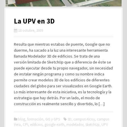
La UPV en 3D
18 octubre, 2009
Resulta que mientras estabas de puente, Google que no
duerme, ha sacado a la luz una interesante herramienta
llamada Modelador 3D de edificios. Se trata de una
versión limitada de SketchUp que a diferencia de éste se
puede ejecutar desde tu propio navegador, sin necesidad
de instalar ningún programa y como su nombre indica
permite crear modelos 3D de los edificios de diferentes
ciudades del globo para ser visualizados en Google Earth.
Lo más interesante de esta iniciativa, es la tecnología y la
estrategia que hay detrás. Por un lado, el modo de
construcción es realmente sencillo y divertido, lo […]
blog
,
formación
,
GIS y GPS
3D
,
campus Alcoy
,
campus
Vera
,
CPI
,
edificios
,
google earth
,
modelador
,
SketchUp
,
UPV