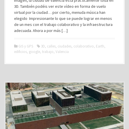
imagen, la ciudad de Valencia está prácticamente toda en
3D. También podéis ver este vídeo en forma de vuelo
virtual por la ciudad… por cierto, menuda música han
elegido Impresionante lo que se puede lograr en menos
de un mes con el trabajo colaborativo y la infraestructura
adecuada. Ahora a por más […]
GIS y GPS
3D
,
calles
,
ciudades
,
colaborativo
,
Earth
,
edificios
,
google
,
trabajo
,
Valencia