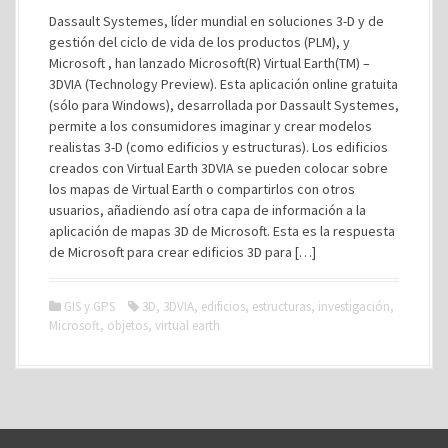
Dassault Systemes, líder mundial en soluciones 3-D y de
gestión del ciclo de vida de los productos (PLM), y
Microsoft , han lanzado Microsoft(R) Virtual Earth(TM) –
3DVIA (Technology Preview). Esta aplicación online gratuita
(sólo para Windows), desarrollada por Dassault Systemes,
permite a los consumidores imaginar y crear modelos
realistas 3-D (como edificios y estructuras). Los edificios
creados con Virtual Earth 3DVIA se pueden colocar sobre
los mapas de Virtual Earth o compartirlos con otros
usuarios, añadiendo así otra capa de información a la
aplicación de mapas 3D de Microsoft. Esta es la respuesta
de Microsoft para crear edificios 3D para […]
GIS y GPS
3D
,
3DVIA
,
edificios
,
estructuras
,
investigación
,
Microsoft
,
objetos
,
virtual earth