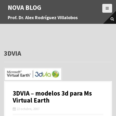
S
NOVA BLOG
a
l
Prof. Dr. Alex Rodríguez Villalobos
t
a
r
a
l
c
o
3DVIA
n
t
e
n
i
d
o
3DVIA – modelos 3d para Ms
Virtual Earth
22 octubre, 2007