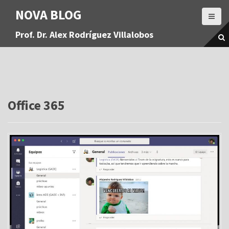
S
NOVA BLOG
a
l
Prof. Dr. Alex Rodríguez Villalobos
t
a
r
a
l
c
o
Office 365
n
t
e
n
i
d
o