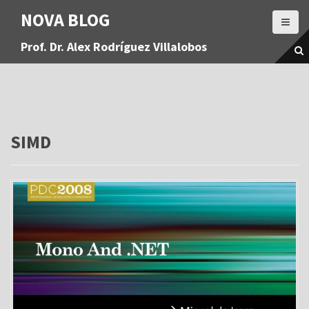
S
NOVA BLOG
a
l
Prof. Dr. Alex Rodríguez Villalobos
t
a
r
a
l
c
o
SIMD
n
t
e
n
i
d
o