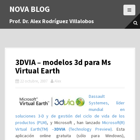
S
NOVA BLOG
a
l
Prof. Dr. Alex Rodríguez Villalobos
t
a
r
a
l
c
3DVIA – modelos 3d para Ms
o
n
Virtual Earth
t
22 octubre, 2007
Alex
e
n
i
Dassault
d
Systemes, líder
o
mundial en
soluciones 3-D y de gestión del ciclo de vida de los
productos (PLM)
, y Microsoft , han lanzado
Microsoft(R)
Virtual Earth(TM) –
3DVIA
(Technology Preview)
. Esta
aplicación online gratuita (sólo para Windows),