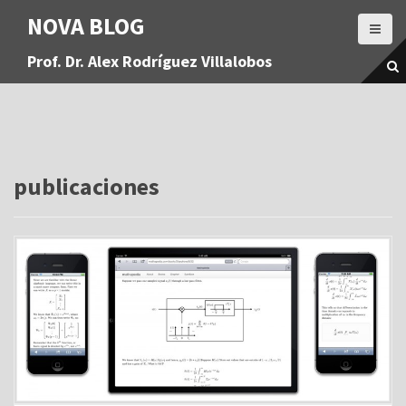
S
NOVA BLOG
a
l
Prof. Dr. Alex Rodríguez Villalobos
t
a
r
a
l
c
o
publicaciones
n
t
e
n
i
d
o