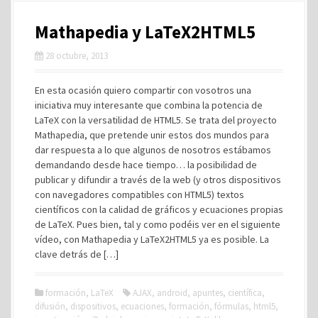
Mathapedia y LaTeX2HTML5
28 octubre, 2013
En esta ocasión quiero compartir con vosotros una
iniciativa muy interesante que combina la potencia de
LaTeX con la versatilidad de HTML5. Se trata del proyecto
Mathapedia, que pretende unir estos dos mundos para
dar respuesta a lo que algunos de nosotros estábamos
demandando desde hace tiempo… la posibilidad de
publicar y difundir a través de la web (y otros dispositivos
con navegadores compatibles con HTML5) textos
científicos con la calidad de gráficos y ecuaciones propias
de LaTeX. Pues bien, tal y como podéis ver en el siguiente
vídeo, con Mathapedia y LaTeX2HTML5 ya es posible. La
clave detrás de […]
formación
,
LaTeX
AJAX
,
android
,
apuntes
,
científica
,
difusión
,
dispositivos
,
ecuaciones
,
formación
,
fórmulas
,
html5
,