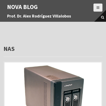
S
NOVA BLOG
a
l
Prof. Dr. Alex Rodríguez Villalobos
t
a
r
a
l
c
o
NAS
n
t
e
n
i
d
o