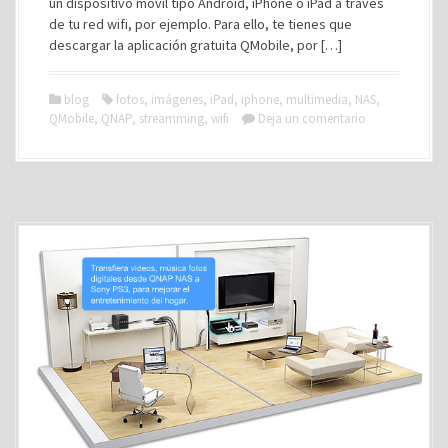
un dispositivo móvil tipo Android, iPhone o iPad a través
de tu red wifi, por ejemplo. Para ello, te tienes que
descargar la aplicación gratuita QMobile, por […]
blog
fotos
,
imágenes
,
iPad
,
iphone
,
multimedia
,
NAS
,
QMobile
,
QNAP
,
streamming
,
wifi
Deja un comentario