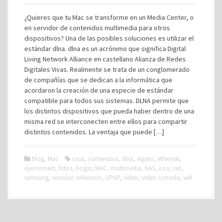
¿Quieres que tu Mac se transforme en un Media Center, o
en servidor de contenidos multimedia para otros
dispositivos? Una de las posibles soluciones es utilizar el
estándar dlna. dlna es un acrónimo que significa Digital
Living Network Alliance en castellano Alianza de Redes
Digitales Vivas. Realmente se trata de un conglomerado
de compañías que se dedican a la informática que
acordaron la creación de una especie de estándar
compatible para todos sus sistemas. DLNA permite que
los distintos dispositivos que pueda haber dentro de una
misma red se interconecten entre ellos para compartir
distintos contenidos. La ventaja que puede […]
blog
,
Mac
casa
,
contenidos
,
dlna
,
elgato
,
ethernet
,
eyeconnect
,
fotos
,
hogar
,
MAC
,
multimedia
,
NAS
,
os x
,
red
,
samsung
,
servidor
,
televisión
,
UPnP
,
vídeo
,
video consola
,
wifi