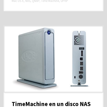
Mac OS X
,
NAS
,
QNAP
,
Time Machine
,
UPnP
TimeMachine en un disco NAS