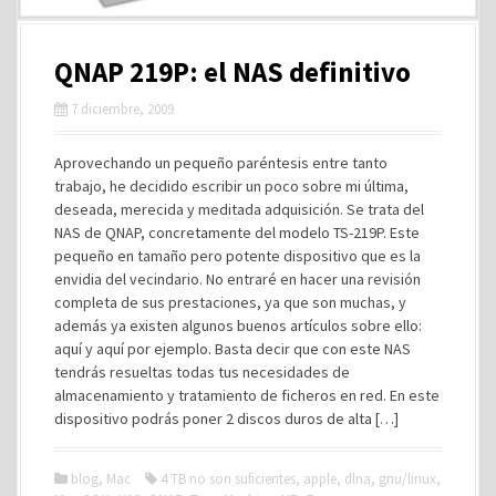
QNAP 219P: el NAS definitivo
7 diciembre, 2009
Aprovechando un pequeño paréntesis entre tanto
trabajo, he decidido escribir un poco sobre mi última,
deseada, merecida y meditada adquisición. Se trata del
NAS de QNAP, concretamente del modelo TS-219P. Este
pequeño en tamaño pero potente dispositivo que es la
envidia del vecindario. No entraré en hacer una revisión
completa de sus prestaciones, ya que son muchas, y
además ya existen algunos buenos artículos sobre ello:
aquí y aquí por ejemplo. Basta decir que con este NAS
tendrás resueltas todas tus necesidades de
almacenamiento y tratamiento de ficheros en red. En este
dispositivo podrás poner 2 discos duros de alta […]
blog
,
Mac
4 TB no son suficientes
,
apple
,
dlna
,
gnu/linux
,