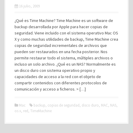
16 julio, 2009
¿Qué es Time Machine? Time Machine es un software de
backup desarrollada por Apple para hacer copias de
seguridad. Viene incluido con el sistema operativo Mac OS
X y como muchas utilidades de backup, Time Machine crea
copias de seguridad incrementales de archivos que
pueden ser restaurados en una fecha posterior. Nos
permite restaurar todo el sistema, múltiples archivos o
incluso un solo archivo. ¿Qué es un NAS? Normalmente es
un disco duro con sistema operativo propio y
capacidades de acceso a la red con el objeto de
compartir contenidos con diferentes protocolos de
comunicación y acceso a ficheros. > […]
Mac
backup
,
copias de seguridad
,
disco duro
,
MAC
,
NAS
,
os x
,
red
,
TimeMachine