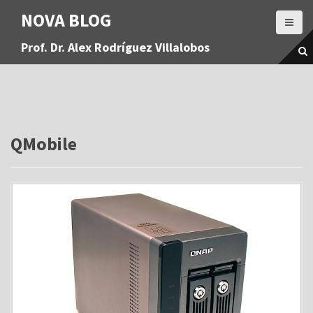
S
NOVA BLOG
a
l
Prof. Dr. Alex Rodríguez Villalobos
t
a
r
a
l
c
o
QMobile
n
t
e
n
i
d
o