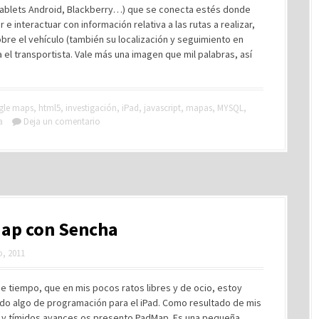
 Tablets Android, Blackberry…) que se conecta estés donde
 interactuar con información relativa a las rutas a realizar,
obre el vehículo (también su localización y seguimiento en
el transportista. Vale más una imagen que mil palabras, así
gle maps
,
html5
,
investigación
,
iPad
,
javascript
,
mapas
,
MYSQL
,
a
Deja un comentario
ap con Sencha
, 2011
 tiempo, que en mis pocos ratos libres y de ocio, estoy
do algo de programación para el iPad. Como resultado de mis
y tímidos avances os presento PadMap. Es una pequeña