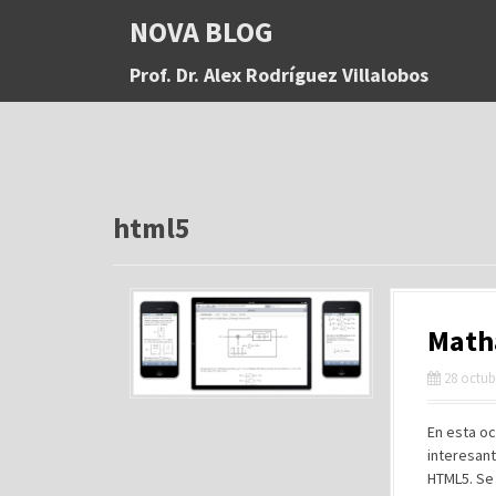
S
NOVA BLOG
a
l
Prof. Dr. Alex Rodríguez Villalobos
t
a
r
a
l
c
o
html5
n
t
e
n
Math
i
d
28 octub
o
En esta oc
interesant
HTML5. Se