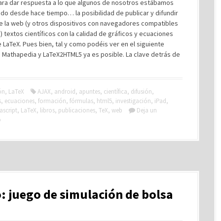
ra dar respuesta a lo que algunos de nosotros estábamos
o desde hace tiempo… la posibilidad de publicar y difundir
de la web (y otros dispositivos con navegadores compatibles
 textos científicos con la calidad de gráficos y ecuaciones
 LaTeX. Pues bien, tal y como podéis ver en el siguiente
 Mathapedia y LaTeX2HTML5 ya es posible. La clave detrás de
ón
,
LaTeX
AJAX
,
android
,
apuntes
,
científica
,
difusión
,
s
,
ecuaciones
,
formación
,
fórmulas
,
html5
,
investigación
,
iPad
,
ascript
,
LaTeX
,
libros
,
publicaciones
,
TeX
,
web
Deja un
o
 juego de simulación de bolsa