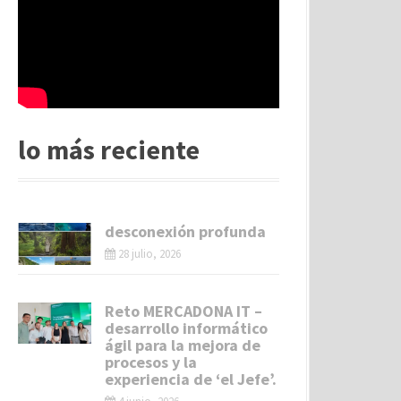
lo más reciente
desconexión profunda
28 julio, 2026
Reto MERCADONA IT –
desarrollo informático
ágil para la mejora de
procesos y la
experiencia de ‘el Jefe’.