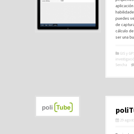
aplicación
habilidade
puedes ve
de captura
cálculo de
ser una b
GIS y GP
investigaci
Sencha
poliT
29 agost