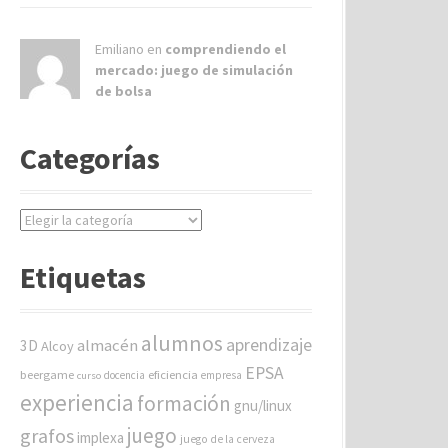
Emiliano en
comprendiendo el
mercado: juego de simulación
de bolsa
Categorías
C
a
t
Etiquetas
e
g
o
alumnos
aprendizaje
almacén
r
3D
Alcoy
í
EPSA
beergame
eficiencia
docencia
empresa
curso
a
experiencia
formación
gnu/linux
s
juego
grafos
implexa
juego de la cerveza