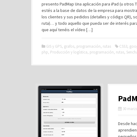
presento PadMap Una aplicación para iPad (u otros
estés a la base de datos de la empresa para mostrar e
los clientes y sus pedidos (detalles y código QR), s
ruta)… y todo aquello que pueda ser de interés para 
que aquí tenéis el vídeo […]
GIS y GPS
,
grafos
,
programación
,
rutas
CSS3
,
goo
php
,
Producción y logística
,
programación
,
rutas
,
Sench
PadM
30 marzo
Desde hace
aprendien
pequeños 