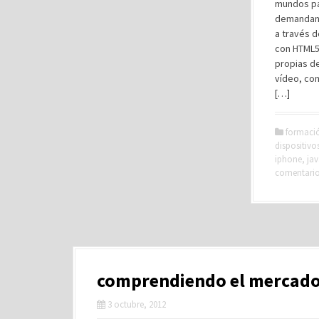
mundos pa
demandand
a través 
con HTML5)
propias de
vídeo, con
[…]
formaci
dispositivo
iphone
,
jav
comentari
comprendiendo el mercado:
3 octubre, 2012