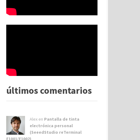
últimos comentarios
Alex
en
Pantalla de tinta
electrónica personal
(SeeedStudio reTerminal
E1001/E1002)