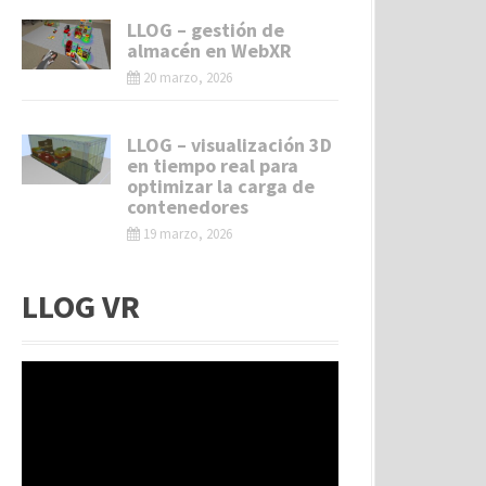
LLOG – gestión de
almacén en WebXR
20 marzo, 2026
LLOG – visualización 3D
en tiempo real para
optimizar la carga de
contenedores
19 marzo, 2026
LLOG VR