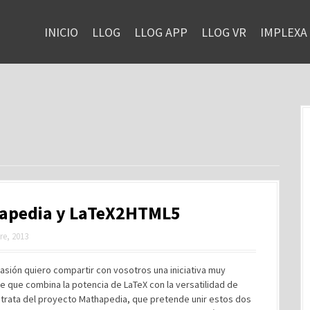
INICIO
LLOG
LLOG APP
LLOG VR
IMPLEXA
apedia y LaTeX2HTML5
re, 2013
asión quiero compartir con vosotros una iniciativa muy
e que combina la potencia de LaTeX con la versatilidad de
 trata del proyecto Mathapedia, que pretende unir estos dos