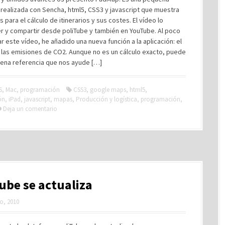
 realizada con Sencha, html5, CSS3 y javascript que muestra
s para el cálculo de itinerarios y sus costes. El vídeo lo
r y compartir desde poliTube y también en YouTube. Al poco
r este vídeo, he añadido una nueva función a la aplicación: el
 las emisiones de CO2. Aunque no es un cálculo exacto, puede
uena referencia que nos ayude […]
S
,
Mac
,
programación
CSS3
,
google maps
,
html5
,
ón
,
iPad
,
javascript
,
mapas
,
Producción y logística
,
programación
,
Deja un comentario
ube se actualiza
o, 2010