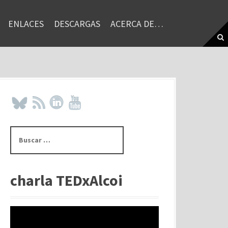
ENLACES
DESCARGAS
ACERCA DE…
B
u
s
c
a
charla TEDxAlcoi
r
: