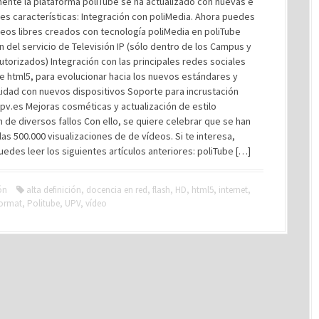
ente la plataforma poliTube se ha actualizado con nuevas e
es características: Integración con poliMedia. Ahora puedes
deos libres creados con tecnología poliMedia en poliTube
n del servicio de Televisión IP (sólo dentro de los Campus y
utorizados) Integración con las principales redes sociales
 html5, para evolucionar hacia los nuevos estándares y
lidad con nuevos dispositivos Soporte para incrustación
pv.es Mejoras cosméticas y actualización de estilo
 de diversos fallos Con ello, se quiere celebrar que se han
as 500.000 visualizaciones de de vídeos. Si te interesa,
edes leer los siguientes artículos anteriores: poliTube […]
ón
alta definición
,
docencia en red
,
flash
,
HD
,
html5
,
internet
,
format
,
Politube
,
UPV
,
vídeo