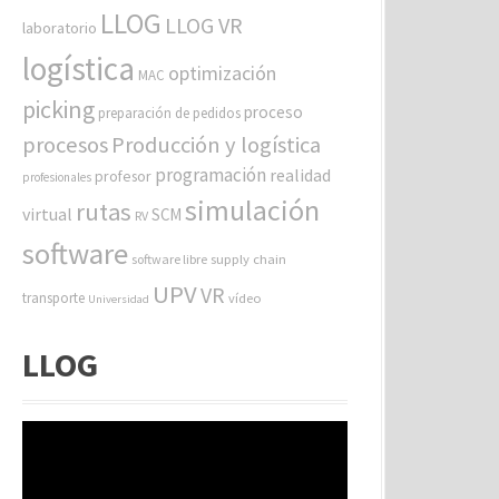
LLOG
LLOG VR
laboratorio
logística
optimización
MAC
picking
proceso
preparación de pedidos
procesos
Producción y logística
programación
realidad
profesor
profesionales
simulación
rutas
virtual
SCM
RV
software
software libre
supply chain
UPV
VR
transporte
vídeo
Universidad
LLOG