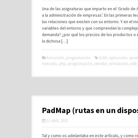
Una de las asignaturas que imparto en el ‘Grado de 
a la administración de empresas’. En las primeras l
las relaciones que existen con su entorno. Y en el 
variables del entorno y que comprendan la compleji
demanda? ¿por qué los precios de los productos o el
la dichosa […]
formación
,
programación
AJAX
,
aplicación
,
apren
mercado
,
php
,
programación
,
servidor
,
simulación
,
web
PadMap (rutas en un dispos
11 abril, 2011
Tal y como os adelantaba en este artículo, y como 