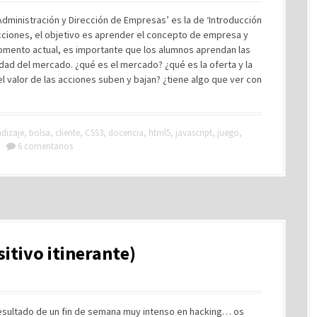
Administración y Dirección de Empresas’ es la de ‘Introducción
ecciones, el objetivo es aprender el concepto de empresa y
momento actual, es importante que los alumnos aprendan las
dad del mercado. ¿qué es el mercado? ¿qué es la oferta y la
 valor de las acciones suben y bajan? ¿tiene algo que ver con
dizaje
,
bolsa
,
cliente
,
CSS3
,
docencia
,
html5
,
javascript
,
juego
,
6 comentarios
itivo itinerante)
resultado de un fin de semana muy intenso en hacking… os