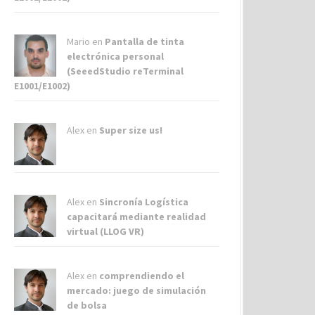
Mario en
Pantalla de tinta
electrónica personal
(SeeedStudio reTerminal
E1001/E1002)
Alex
en
Super size us!
Alex
en
Sincronía Logística
capacitará mediante realidad
virtual (LLOG VR)
Alex
en
comprendiendo el
mercado: juego de simulación
de bolsa