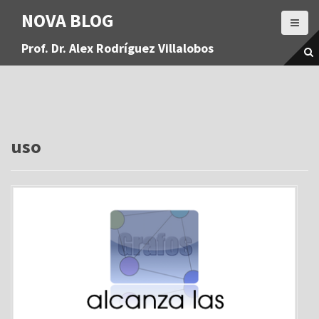
S
NOVA BLOG
a
l
Prof. Dr. Alex Rodríguez Villalobos
t
a
r
a
l
c
o
uso
n
t
e
n
i
d
o