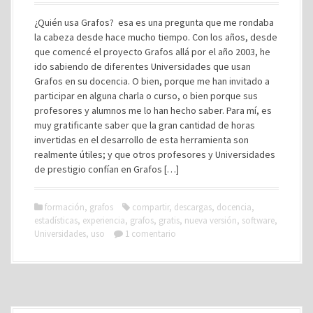
¿Quién usa Grafos? esa es una pregunta que me rondaba
la cabeza desde hace mucho tiempo. Con los años, desde
que comencé el proyecto Grafos allá por el año 2003, he
ido sabiendo de diferentes Universidades que usan
Grafos en su docencia. O bien, porque me han invitado a
participar en alguna charla o curso, o bien porque sus
profesores y alumnos me lo han hecho saber. Para mí, es
muy gratificante saber que la gran cantidad de horas
invertidas en el desarrollo de esta herramienta son
realmente útiles; y que otros profesores y Universidades
de prestigio confían en Grafos […]
formación
,
grafos
compartir
,
descargas
,
docencia
,
estadísticas
,
experiencia
,
grafos
,
gratis
,
nueva versión
,
software
,
Universidades
,
uso
1 comentario