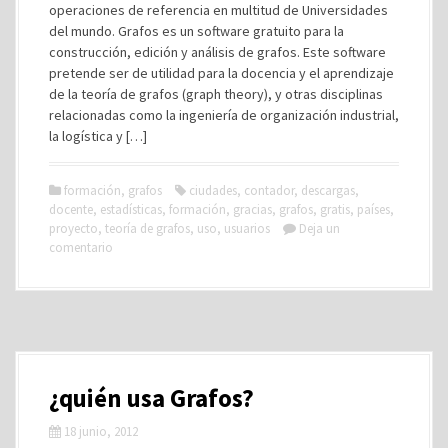
operaciones de referencia en multitud de Universidades
del mundo. Grafos es un software gratuito para la
construcción, edición y análisis de grafos. Este software
pretende ser de utilidad para la docencia y el aprendizaje
de la teoría de grafos (graph theory), y otras disciplinas
relacionadas como la ingeniería de organización industrial,
la logística y […]
formación
,
grafos
ciudades
,
contador
,
descargas
,
docente
,
estadísticas
,
formación
,
gracias
,
grafos
,
gratis
,
países
,
proyecto
,
teoría de grafos
,
uso
,
usuarios
Deja un
comentario
¿quién usa Grafos?
18 junio, 2012