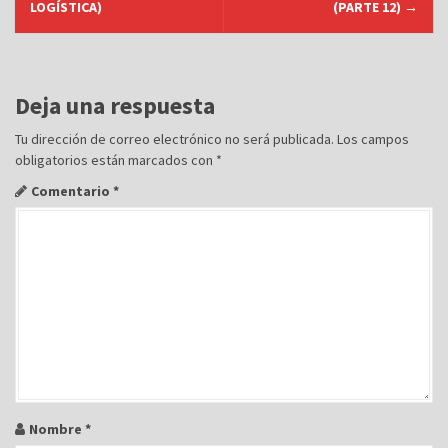
v
LOGÍSTICA)
(PARTE 12)
→
e
g
a
Deja una respuesta
c
Tu dirección de correo electrónico no será publicada.
Los campos
i
obligatorios están marcados con
*
ó
Comentario
*
n
d
e
e
n
t
r
a
d
Nombre
*