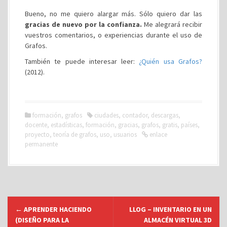
Bueno, no me quiero alargar más. Sólo quiero dar las
gracias de nuevo por la confianza.
Me alegrará recibir
vuestros comentarios, o experiencias durante el uso de
Grafos.
También te puede interesar leer:
¿Quién usa Grafos?
(2012).
formación
,
grafos
ciudades
,
contador
,
descargas
,
docente
,
estadísticas
,
formación
,
gracias
,
grafos
,
gratis
,
países
,
proyecto
,
teoría de grafos
,
uso
,
usuarios
enlace
permanente
N
←
APRENDER HACIENDO
LLOG – INVENTARIO EN UN
a
(DISEÑO PARA LA
ALMACÉN VIRTUAL 3D