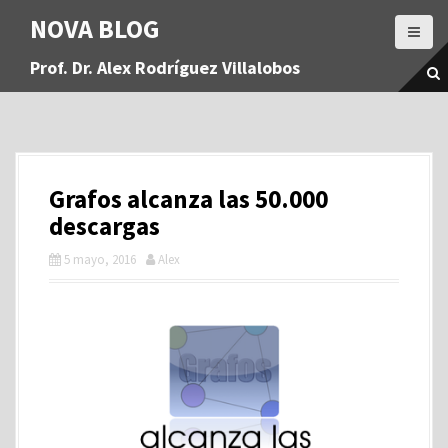
S
NOVA BLOG
a
l
Prof. Dr. Alex Rodríguez Villalobos
t
a
r
a
l
c
Grafos alcanza las 50.000
o
n
descargas
t
5 mayo, 2016
Alex
e
n
i
d
o