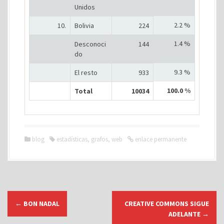
Unidos
2.2 %
10.
Bolivia
224
1.4 %
Desconoci
144
do
9.3 %
El resto
933
100.0 %
Total
10034
blog
estadísticas
,
grafos
,
web
enlace permanente
N
←
BON NADAL
CREATIVE COMMONS SIGUE
a
ADELANTE
→