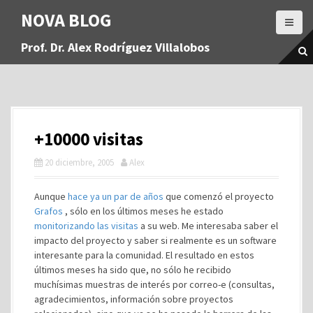
S
NOVA BLOG
a
l
Prof. Dr. Alex Rodríguez Villalobos
t
a
r
a
l
c
+10000 visitas
o
n
20 diciembre, 2005
Alex
t
e
Aunque
hace ya un par de años
que comenzó el proyecto
n
Grafos
, sólo en los últimos meses he estado
i
monitorizando las visitas
a su web. Me interesaba saber el
d
impacto del proyecto y saber si realmente es un software
o
interesante para la comunidad. El resultado en estos
últimos meses ha sido que, no sólo he recibido
muchísimas muestras de interés por correo-e (consultas,
agradecimientos, información sobre proyectos