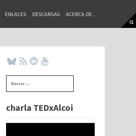
ENLACES
DESCARGAS
ACERCA DE…
B
u
s
c
a
charla TEDxAlcoi
r
: