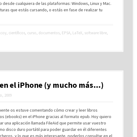
do desde cualquiera de las plataformas: Windows, Linux y Mac.
aturas que estás cursando, o estás en fase de realizar tu
lcoy
,
científicos
,
curso
,
documentos
,
EPSA
,
LaTeX
,
software libre
,
 en el iPhone (y mucho más…)
o, 2009
ente os estuve comentando cómo crear y leer libros
os (ebooks) en el iPhone gracias al formato epub. Hoy quiero
 una aplicación llamada FileAid que permite usar vuestro
o disco duro portátil para poder guardar en él diferentes
icheros, y lo que es más interesante, poderlos consultar en el