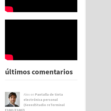
últimos comentarios
Alex
en
Pantalla de tinta
electrónica personal
(SeeedStudio reTerminal
E1001/E1002)