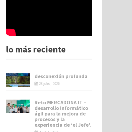
lo más reciente
desconexión profunda
28 julio, 2026
Reto MERCADONA IT –
desarrollo informático
ágil para la mejora de
procesos y la
experiencia de ‘el Jefe’.