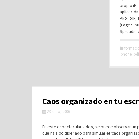
propio iPh
aplicació
PNG, GIF, 
(Pages, N
Spreadshe
formaci
iphone
,
pdf
Caos organizado en tu escr
23 junio, 2006
En este espectacular vídeo, se puede observar un pr
que ha sido diseñado para simular el ‘caos organiza