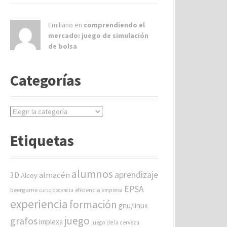
Emiliano en
comprendiendo el
mercado: juego de simulación
de bolsa
Categorías
C
a
t
Etiquetas
e
g
o
alumnos
aprendizaje
almacén
r
3D
Alcoy
í
EPSA
beergame
eficiencia
docencia
empresa
curso
a
experiencia
formación
gnu/linux
s
juego
grafos
implexa
juego de la cerveza