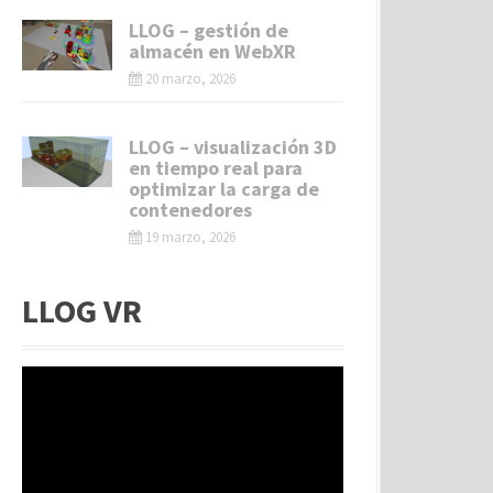
LLOG – gestión de
almacén en WebXR
20 marzo, 2026
LLOG – visualización 3D
en tiempo real para
optimizar la carga de
contenedores
19 marzo, 2026
LLOG VR