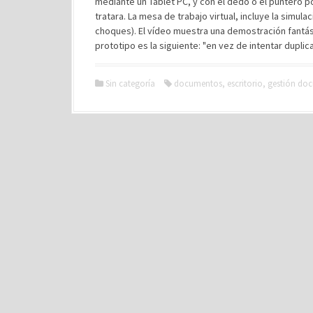
mediante un Tablet PC, y con el dedo o el puntero 
tratara. La mesa de trabajo virtual, incluye la simul
choques). El vídeo muestra una demostración fantást
prototipo es la siguiente: "en vez de intentar duplic
Sin categoría
documentos
,
escritorio
,
gestión do