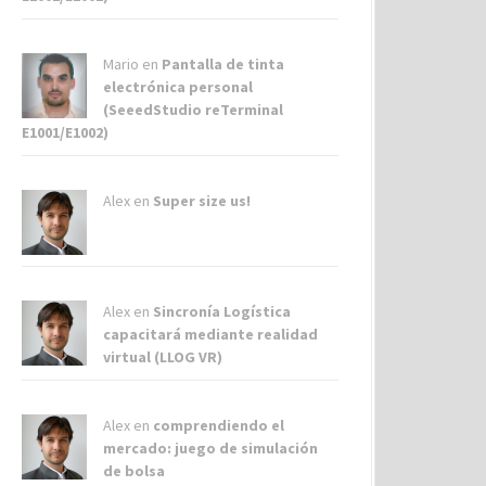
Mario en
Pantalla de tinta
electrónica personal
(SeeedStudio reTerminal
E1001/E1002)
Alex
en
Super size us!
Alex
en
Sincronía Logística
capacitará mediante realidad
virtual (LLOG VR)
Alex
en
comprendiendo el
mercado: juego de simulación
de bolsa