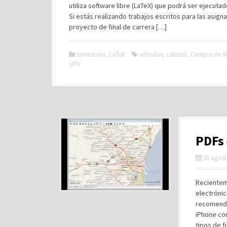
utiliza software libre (LaTeX) que podrá ser ejecuta
Si estás realizando trabajos escritos para las asign
proyecto de final de carrera […]
formación
,
LaTeX
artículos
,
calidad
,
Campus de A
UPV
PDFs
30 agost
Recientem
electrónic
recomendar
iPhone com
tipos de f