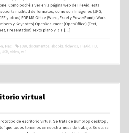
one. Como podréis ver en la página web de FileAid, esta
n soporta multitud de formatos, como son: Imágenes (JPG,
TIFF y otros) PDF MS Office (Word, Excel y PowerPoint) iWork
umbers y Keynotes) OpenDocument (OpenOffice) (Text,
et, Presentation) Texto plano y RTF […]
ón
,
Mac
1080
,
documentos
,
ebooks
,
ficheros
,
FileAid
,
HD
,
,
USB
,
vídeo
,
wifi
itorio virtual
ototipo de escritorio virtual. Se trata de BumpTop desktop ,
do’ que todos tenemos en nuestra mesa de trabajo. Se utiliza