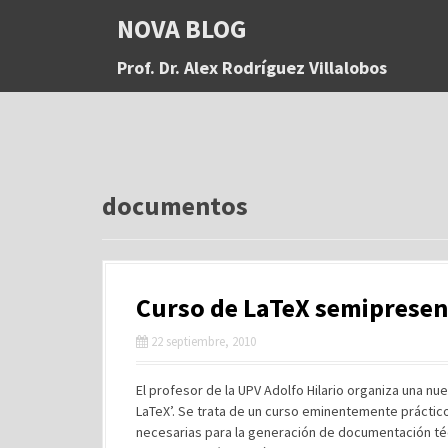
S
NOVA BLOG
a
l
Prof. Dr. Alex Rodríguez Villalobos
t
a
r
a
l
c
o
documentos
n
t
e
n
Curso de LaTeX semipresenc
i
d
22 septiembre, 2010
o
El profesor de la UPV Adolfo Hilario organiza una nu
LaTeX’. Se trata de un curso eminentemente práctic
necesarias para la generación de documentación téc