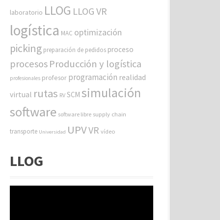
LLOG
LLOG VR
laboratorio
logística
optimización
MAC
picking
proceso
preparación de pedidos
procesos
Producción y logística
programación
realidad
profesor
profesionales
simulación
rutas
virtual
SCM
RV
software
software libre
supply chain
UPV
VR
transporte
vídeo
Universidad
LLOG