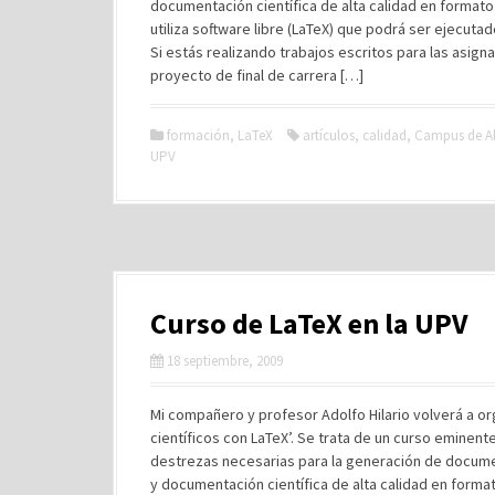
documentación científica de alta calidad en formato 
utiliza software libre (LaTeX) que podrá ser ejecuta
Si estás realizando trabajos escritos para las asign
proyecto de final de carrera […]
formación
,
LaTeX
artículos
,
calidad
,
Campus de A
UPV
Curso de LaTeX en la UPV
18 septiembre, 2009
Mi compañero y profesor Adolfo Hilario volverá a o
científicos con LaTeX’. Se trata de un curso eminen
destrezas necesarias para la generación de docume
y documentación científica de alta calidad en format