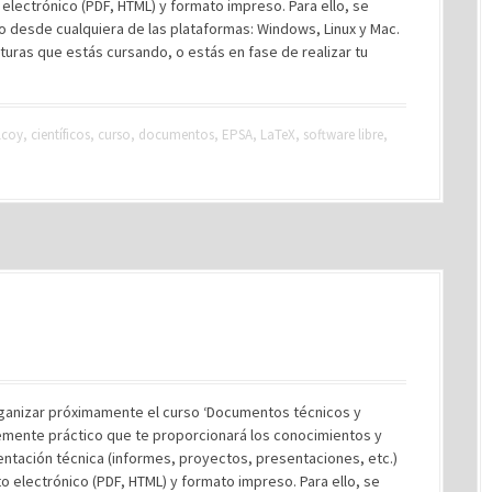
electrónico (PDF, HTML) y formato impreso. Para ello, se
do desde cualquiera de las plataformas: Windows, Linux y Mac.
aturas que estás cursando, o estás en fase de realizar tu
lcoy
,
científicos
,
curso
,
documentos
,
EPSA
,
LaTeX
,
software libre
,
rganizar próximamente el curso ‘Documentos técnicos y
temente práctico que te proporcionará los conocimientos y
ntación técnica (informes, proyectos, presentaciones, etc.)
o electrónico (PDF, HTML) y formato impreso. Para ello, se