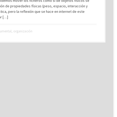
podemos mover los ficheros como si de objetos físicos se
ación de propiedades físicas (peso, espacio, interacción y
ica, pero la reflexión que se hace en internet de este
ar […]
cumental
,
organización