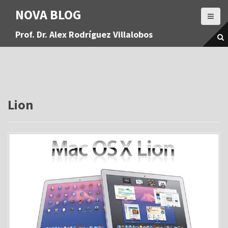
S
NOVA BLOG
a
l
Prof. Dr. Alex Rodríguez Villalobos
t
a
r
a
l
c
o
Lion
n
t
e
n
i
d
o